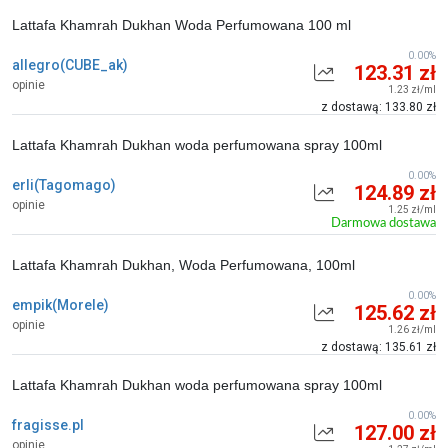
Lattafa Khamrah Dukhan Woda Perfumowana 100 ml
0.00%
allegro(CUBE_ak)
123.31 zł
opinie
1.23 zł/ml
z dostawą: 133.80 zł
Lattafa Khamrah Dukhan woda perfumowana spray 100ml
0.00%
erli(Tagomago)
124.89 zł
opinie
1.25 zł/ml
Darmowa dostawa
Lattafa Khamrah Dukhan, Woda Perfumowana, 100ml
0.00%
empik(Morele)
125.62 zł
opinie
1.26 zł/ml
z dostawą: 135.61 zł
Lattafa Khamrah Dukhan woda perfumowana spray 100ml
0.00%
fragisse.pl
127.00 zł
opinie