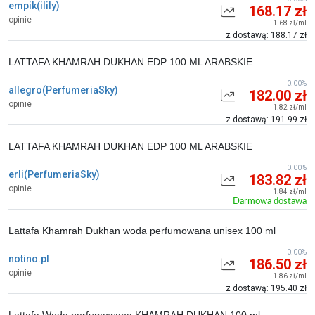
empik(ilily)
168.17 zł
opinie
1.68 zł/ml
z dostawą: 188.17 zł
LATTAFA KHAMRAH DUKHAN EDP 100 ML ARABSKIE
0.00%
allegro(PerfumeriaSky)
182.00 zł
opinie
1.82 zł/ml
z dostawą: 191.99 zł
LATTAFA KHAMRAH DUKHAN EDP 100 ML ARABSKIE
0.00%
erli(PerfumeriaSky)
183.82 zł
opinie
1.84 zł/ml
Darmowa dostawa
Lattafa Khamrah Dukhan woda perfumowana unisex 100 ml
0.00%
notino.pl
186.50 zł
opinie
1.86 zł/ml
z dostawą: 195.40 zł