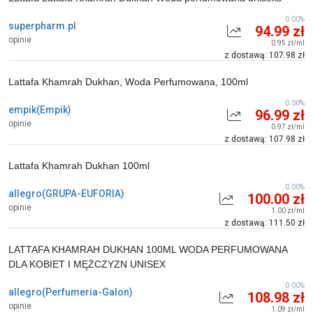
0.00%
superpharm.pl
94.99 zł
opinie
0.95 zł/ml
z dostawą: 107.98 zł
Lattafa Khamrah Dukhan, Woda Perfumowana, 100ml
0.00%
empik(Empik)
96.99 zł
opinie
0.97 zł/ml
z dostawą: 107.98 zł
Lattafa Khamrah Dukhan 100ml
0.00%
allegro(GRUPA-EUFORIA)
100.00 zł
opinie
1.00 zł/ml
z dostawą: 111.50 zł
LATTAFA KHAMRAH DUKHAN 100ML WODA PERFUMOWANA
DLA KOBIET I MĘŻCZYZN UNISEX
0.00%
allegro(Perfumeria-Galon)
108.98 zł
opinie
1.09 zł/ml