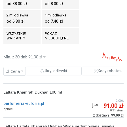
od 38.00 zł
od 8.00 zł
2 ml odlewka
1 ml odlewka
od 6.80 zł
od 7.40 zł
WSZYSTKIE
POKAŻ
WARIANTY
NIEDOSTĘPNE
Min. z
30 dni
:
91.00
zł
Cena
Ukryj odlewki
Kody rabatowe
Lattafa Khamrah Dukhan 100 ml
0.00%
perfumeria-euforia.pl
91.00 zł
opinie
0.91 zł/ml
z dostawą: 99.00 zł
Lattafa Lattafa Khamrah Dukhan Woda perfumowana uniseks