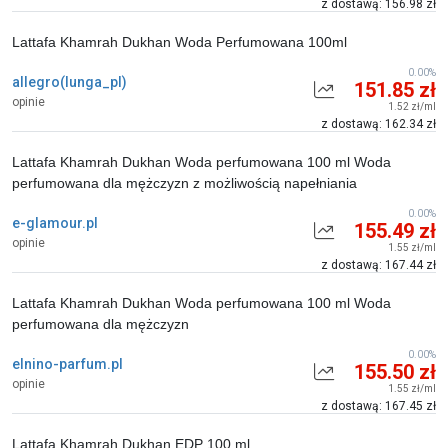
z dostawą: 156.98 zł
Lattafa Khamrah Dukhan Woda Perfumowana 100ml
0.00%
allegro(lunga_pl)
151.85 zł
opinie
1.52 zł/ml
z dostawą: 162.34 zł
Lattafa Khamrah Dukhan Woda perfumowana 100 ml Woda
perfumowana dla mężczyzn z możliwością napełniania
0.00%
e-glamour.pl
155.49 zł
opinie
1.55 zł/ml
z dostawą: 167.44 zł
Lattafa Khamrah Dukhan Woda perfumowana 100 ml Woda
perfumowana dla mężczyzn
0.00%
elnino-parfum.pl
155.50 zł
opinie
1.55 zł/ml
z dostawą: 167.45 zł
Lattafa Khamrah Dukhan EDP 100 ml