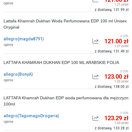
opinie
1.21 zł/ml
z dostawą: 131.99 zł
Lattafa Khamrah Dukhan Woda Perfumowana EDP 100 ml Unisex
Oryginał
0.00%
allegro(magda8791)
121.00 zł
opinie
1.21 zł/ml
z dostawą: 131.49 zł
LATTAFA KHAMRAH DUKHAN EDP 100 ML ARABSKIE FOLIA
0.00%
allegro(BonyA)
123.00 zł
opinie
1.23 zł/ml
z dostawą: 138.00 zł
LATTAFA Khamrah Dukhan EDP woda perfumowana dla mężczyzn
100ml
0.00%
allegro(TagomagoDrogeria)
123.29 zł
opinie
1.23 zł/ml
z dostawą: 133.28 zł