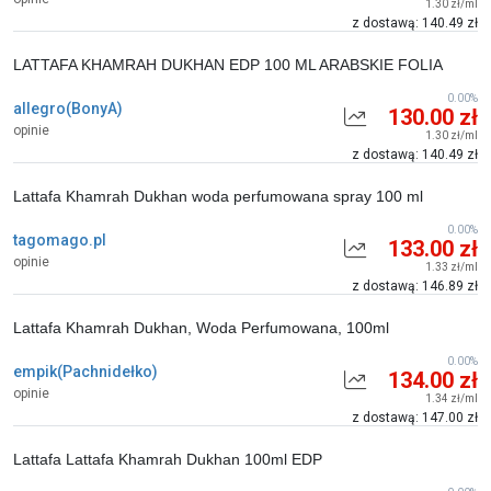
1.30 zł/ml
z dostawą: 140.49 zł
LATTAFA KHAMRAH DUKHAN EDP 100 ML ARABSKIE FOLIA
0.00%
allegro(BonyA)
130.00 zł
opinie
1.30 zł/ml
z dostawą: 140.49 zł
Lattafa Khamrah Dukhan woda perfumowana spray 100 ml
0.00%
tagomago.pl
133.00 zł
opinie
1.33 zł/ml
z dostawą: 146.89 zł
Lattafa Khamrah Dukhan, Woda Perfumowana, 100ml
0.00%
empik(Pachnidełko)
134.00 zł
opinie
1.34 zł/ml
z dostawą: 147.00 zł
Lattafa Lattafa Khamrah Dukhan 100ml EDP