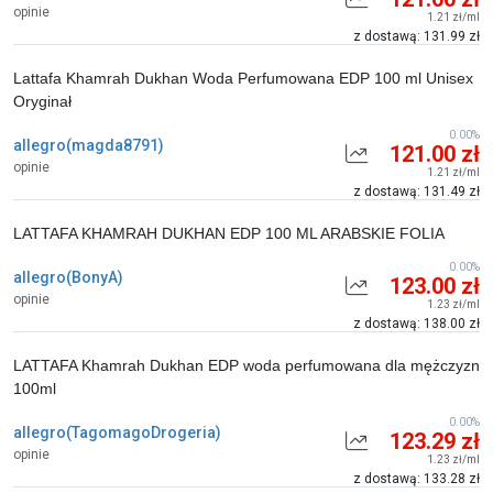
opinie
1.21 zł/ml
z dostawą: 131.99 zł
Lattafa Khamrah Dukhan Woda Perfumowana EDP 100 ml Unisex
Oryginał
0.00%
allegro(magda8791)
121.00 zł
opinie
1.21 zł/ml
z dostawą: 131.49 zł
LATTAFA KHAMRAH DUKHAN EDP 100 ML ARABSKIE FOLIA
0.00%
allegro(BonyA)
123.00 zł
opinie
1.23 zł/ml
z dostawą: 138.00 zł
LATTAFA Khamrah Dukhan EDP woda perfumowana dla mężczyzn
100ml
0.00%
allegro(TagomagoDrogeria)
123.29 zł
opinie
1.23 zł/ml
z dostawą: 133.28 zł