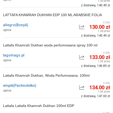
1.30 zł/ml
z dostawą: 140.49 zł
LATTAFA KHAMRAH DUKHAN EDP 100 ML ARABSKIE FOLIA
0.00%
allegro(BonyA)
130.00 zł
opinie
1.30 zł/ml
z dostawą: 140.49 zł
Lattafa Khamrah Dukhan woda perfumowana spray 100 ml
0.00%
tagomago.pl
133.00 zł
opinie
1.33 zł/ml
z dostawą: 146.89 zł
Lattafa Khamrah Dukhan, Woda Perfumowana, 100ml
0.00%
empik(Pachnidełko)
134.00 zł
opinie
1.34 zł/ml
z dostawą: 147.00 zł
Lattafa Lattafa Khamrah Dukhan 100ml EDP