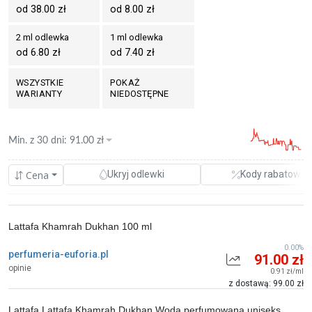
od 38.00 zł
od 8.00 zł
2 ml odlewka
1 ml odlewka
od 6.80 zł
od 7.40 zł
WSZYSTKIE
POKAŻ
WARIANTY
NIEDOSTĘPNE
Min. z
30 dni
:
91.00
zł
Cena
Ukryj odlewki
Kody rabatowe
Lattafa Khamrah Dukhan 100 ml
0.00%
perfumeria-euforia.pl
91.00 zł
opinie
0.91 zł/ml
z dostawą: 99.00 zł
Lattafa Lattafa Khamrah Dukhan Woda perfumowana uniseks