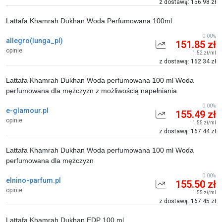
z dostawą: 156.98 zł
Lattafa Khamrah Dukhan Woda Perfumowana 100ml
0.00%
allegro(lunga_pl)
151.85 zł
opinie
1.52 zł/ml
z dostawą: 162.34 zł
Lattafa Khamrah Dukhan Woda perfumowana 100 ml Woda
perfumowana dla mężczyzn z możliwością napełniania
0.00%
e-glamour.pl
155.49 zł
opinie
1.55 zł/ml
z dostawą: 167.44 zł
Lattafa Khamrah Dukhan Woda perfumowana 100 ml Woda
perfumowana dla mężczyzn
0.00%
elnino-parfum.pl
155.50 zł
opinie
1.55 zł/ml
z dostawą: 167.45 zł
Lattafa Khamrah Dukhan EDP 100 ml