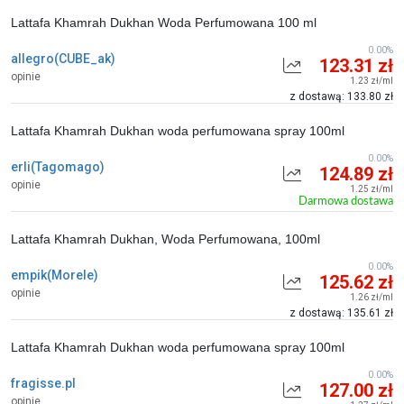
Lattafa Khamrah Dukhan Woda Perfumowana 100 ml
0.00%
allegro(CUBE_ak)
123.31 zł
opinie
1.23 zł/ml
z dostawą: 133.80 zł
Lattafa Khamrah Dukhan woda perfumowana spray 100ml
0.00%
erli(Tagomago)
124.89 zł
opinie
1.25 zł/ml
Darmowa dostawa
Lattafa Khamrah Dukhan, Woda Perfumowana, 100ml
0.00%
empik(Morele)
125.62 zł
opinie
1.26 zł/ml
z dostawą: 135.61 zł
Lattafa Khamrah Dukhan woda perfumowana spray 100ml
0.00%
fragisse.pl
127.00 zł
opinie