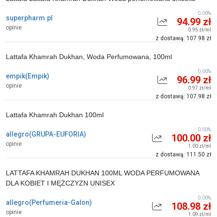
0.00%
superpharm.pl
94.99 zł
opinie
0.95 zł/ml
z dostawą: 107.98 zł
Lattafa Khamrah Dukhan, Woda Perfumowana, 100ml
0.00%
empik(Empik)
96.99 zł
opinie
0.97 zł/ml
z dostawą: 107.98 zł
Lattafa Khamrah Dukhan 100ml
0.00%
allegro(GRUPA-EUFORIA)
100.00 zł
opinie
1.00 zł/ml
z dostawą: 111.50 zł
LATTAFA KHAMRAH DUKHAN 100ML WODA PERFUMOWANA
DLA KOBIET I MĘŻCZYZN UNISEX
0.00%
allegro(Perfumeria-Galon)
108.98 zł
opinie
1.09 zł/ml