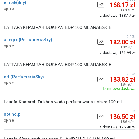
empik(ilily)
168.17 zł
opinie
1.68 zł/ml
z dostawą: 188.17 zł
LATTAFA KHAMRAH DUKHAN EDP 100 ML ARABSKIE
0.00%
allegro(PerfumeriaSky)
182.00 zł
opinie
1.82 zł/ml
z dostawą: 191.99 zł
LATTAFA KHAMRAH DUKHAN EDP 100 ML ARABSKIE
0.00%
erli(PerfumeriaSky)
183.82 zł
opinie
1.84 zł/ml
Darmowa dostawa
Lattafa Khamrah Dukhan woda perfumowana unisex 100 ml
0.00%
notino.pl
186.50 zł
opinie
1.86 zł/ml
z dostawą: 195.40 zł