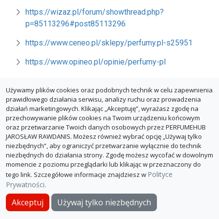
https://wizaz.pl/forum/showthread.php?
p=85113296#post85113296
https://www.ceneo.pl/sklepy/perfumy.pl-s25951
https://www.opineo.pl/opinie/perfumy-pl
Używamy plików cookies oraz podobnych technik w celu zapewnienia
prawidłowego działania serwisu, analizy ruchu oraz prowadzenia
działań marketingowych. Klikając „Akceptuję”, wyrażasz zgodę na
przechowywanie plików cookies na Twoim urządzeniu końcowym
oraz przetwarzanie Twoich danych osobowych przez PERFUMEHUB
JAROSŁAW RAWDANIS. Możesz również wybrać opcję „Używaj tylko
niezbędnych”, aby ograniczyć przetwarzanie wyłącznie do technik
niezbędnych do działania strony. Zgodę możesz wycofać w dowolnym
momencie z poziomu przeglądarki lub klikając w przeznaczony do
Polityce
tego link. Szczegółowe informacje znajdziesz w
Prywatności
.
O PerfumeHub
Polityka Prywatności
Dla sklepów
Akceptuj
Używaj tylko niezbędnych
© PerfumeHub 2026