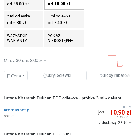
od 38.00 zł
od 10.90 zł
2 ml odlewka
1 ml odlewka
od 6.80 zł
od 7.40 zł
WSZYSTKIE
POKAŻ
WARIANTY
NIEDOSTĘPNE
Min. z
30 dni
:
8.00
zł
Cena
Ukryj odlewki
Kody rabatowe
Lattafa Khamrah Dukhan EDP odlewka / próbka 3 ml - dekant
0.00%
aromaspot.pl
10.90 zł
opinie
3.63 zł/ml
z dostawą: 22.90 zł
Lattafa Khamrah Dukhan EDP 3 ml