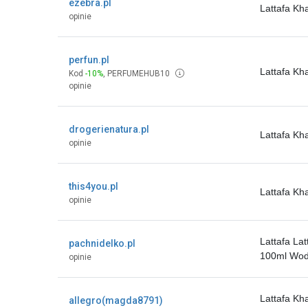
ezebra.pl
Lattafa K
opinie
perfun.pl
Lattafa K
Kod
-10%
,
PERFUMEHUB10
opinie
drogerienatura.pl
Lattafa K
opinie
this4you.pl
Lattafa K
opinie
Lattafa L
pachnidelko.pl
100ml Wod
opinie
Lattafa K
allegro(magda8791)