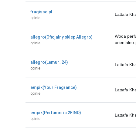
fragisse.pl
Lattafa K
opinie
Woda perf
allegro(Oficjalny sklep Allegro)
orientalno
opinie
allegro(Lemur_24)
Lattafa K
opinie
empik(Your Fragrance)
Lattafa K
opinie
empik(Perfumeria 2FIND)
Lattafa K
opinie