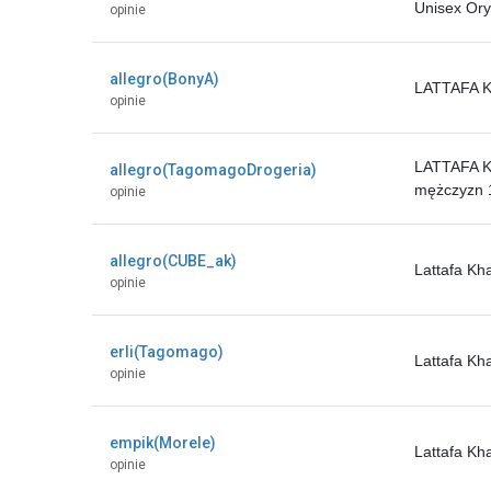
Unisex Ory
opinie
allegro(BonyA)
LATTAFA 
opinie
LATTAFA K
allegro(TagomagoDrogeria)
mężczyzn 
opinie
allegro(CUBE_ak)
Lattafa K
opinie
erli(Tagomago)
Lattafa K
opinie
empik(Morele)
Lattafa K
opinie