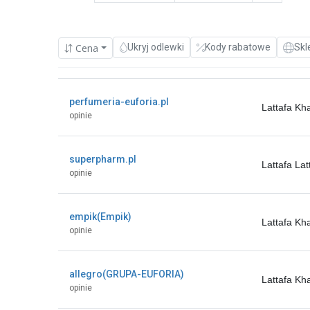
Cena
Ukryj odlewki
Kody rabatowe
Skl
perfumeria-euforia.pl
Lattafa K
opinie
superpharm.pl
Lattafa L
opinie
empik(Empik)
Lattafa K
opinie
allegro(GRUPA-EUFORIA)
Lattafa K
opinie