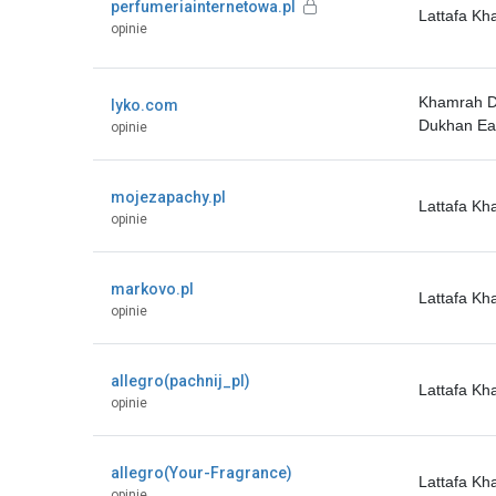
perfumeriainternetowa.pl
Lattafa K
opinie
Khamrah D
lyko.com
Dukhan Ea
opinie
mojezapachy.pl
Lattafa K
opinie
markovo.pl
Lattafa K
opinie
allegro(pachnij_pl)
Lattafa K
opinie
allegro(Your-Fragrance)
Lattafa K
opinie