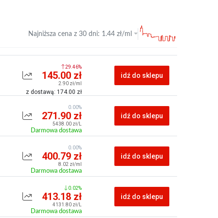
Najniższa cena z
30 dni
:
1.44
zł/ml
29.46%
145.00 zł
idź do sklepu
2.90 zł/ml
z dostawą: 174.00 zł
0.00%
271.90 zł
idź do sklepu
5438.00 zł/L
Darmowa dostawa
0.00%
400.79 zł
idź do sklepu
8.02 zł/ml
Darmowa dostawa
0.02%
413.18 zł
idź do sklepu
4131.80 zł/L
Darmowa dostawa