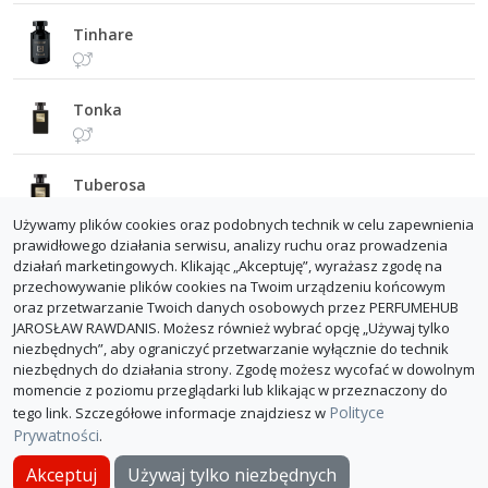
Tinhare
Tonka
Tuberosa
Używamy plików cookies oraz podobnych technik w celu zapewnienia
prawidłowego działania serwisu, analizy ruchu oraz prowadzenia
Valparaiso
działań marketingowych. Klikając „Akceptuję”, wyrażasz zgodę na
przechowywanie plików cookies na Twoim urządzeniu końcowym
oraz przetwarzanie Twoich danych osobowych przez PERFUMEHUB
JAROSŁAW RAWDANIS. Możesz również wybrać opcję „Używaj tylko
niezbędnych”, aby ograniczyć przetwarzanie wyłącznie do technik
niezbędnych do działania strony. Zgodę możesz wycofać w dowolnym
momencie z poziomu przeglądarki lub klikając w przeznaczony do
Polityce
tego link. Szczegółowe informacje znajdziesz w
Prywatności
.
O PerfumeHub
Polityka Prywatności
Dla sklepów
Akceptuj
Używaj tylko niezbędnych
© PerfumeHub 2026