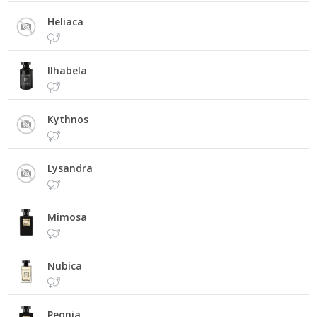
Heliaca
Ilhabela
Kythnos
Lysandra
Mimosa
Nubica
Peonia