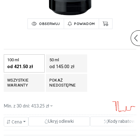
OBSERWUJ
POWIADOM
100 ml
50 ml
od 421.50 zł
od 145.00 zł
WSZYSTKIE
POKAŻ
WARIANTY
NIEDOSTĘPNE
Min. z
30 dni
:
413.25
zł
Cena
Ukryj odlewki
Kody rabatowe