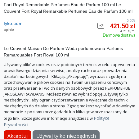
Fort Royal Remarkable Perfumes Eau de Parfum 100 ml Le
Couvent Fort Royal Remarkable Perfumes Eau de Parfum 100 ml
0.00%
lyko.com
421.50 zł
opinie
4.21 zł/ml
Darmowa dostawa
Le Couvent Maison De Parfum Woda perfumowana Parfums
Remarquables Fort Royal 100 ml
Używamy plików cookies oraz podobnych technik w celu zapewnienia
0.00%
douglas.pl
485.89 zł
prawidłowego działania serwisu, analizy ruchu oraz prowadzenia
opinie
4.86 zł/ml
działań marketingowych. Klikając „Akceptuję”, wyrażasz zgodę na
Darmowa dostawa
przechowywanie plików cookies na Twoim urządzeniu końcowym
oraz przetwarzanie Twoich danych osobowych przez PERFUMEHUB
ZGŁOŚ BŁĄD
JAROSŁAW RAWDANIS. Możesz również wybrać opcję „Używaj tylko
niezbędnych”, aby ograniczyć przetwarzanie wyłącznie do technik
niezbędnych do działania strony. Zgodę możesz wycofać w dowolnym
momencie z poziomu przeglądarki lub klikając w przeznaczony do
Polityce
tego link. Szczegółowe informacje znajdziesz w
Prywatności
.
O PerfumeHub
Polityka Prywatności
Dla sklepów
Akceptuj
Używaj tylko niezbędnych
© PerfumeHub 2026