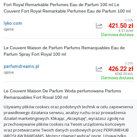
Fort Royal Remarkable Perfumes Eau de Parfum 100 ml Le
Couvent Fort Royal Remarkable Perfumes Eau de Parfum 100 ml
0.00%
lyko.com
421.50 zł
opinie
4.21 zł/ml
Darmowa dostawa
Le Couvent Maison de Parfum Parfums Remarquables Eau de
Parfum Spray Fort Royal 100 ml
0.00%
parfumdreams.pl
426.22 zł
opinie
4262.20 zł/L
Darmowa dostawa
Le Couvent Maison De Parfum Woda perfumowana Parfums
Remarquables Fort Royal 100 ml
Używamy plików cookies oraz podobnych technik w celu zapewnienia
0.00%
douglas.pl
485.89 zł
prawidłowego działania serwisu, analizy ruchu oraz prowadzenia
opinie
4.86 zł/ml
działań marketingowych. Klikając „Akceptuję”, wyrażasz zgodę na
Darmowa dostawa
przechowywanie plików cookies na Twoim urządzeniu końcowym
oraz przetwarzanie Twoich danych osobowych przez PERFUMEHUB
ZGŁOŚ BŁĄD
JAROSŁAW RAWDANIS. Możesz również wybrać opcję „Używaj tylko