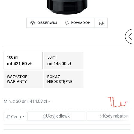
OBSERWUJ
POWIADOM
100 ml
50 ml
od 421.50 zł
od 145.00 zł
WSZYSTKIE
POKAŻ
WARIANTY
NIEDOSTĘPNE
Min. z
30 dni
:
414.09
zł
Cena
Ukryj odlewki
Kody rabatowe