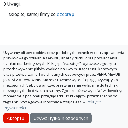
Uwagi:
sklep tej samej firmy co
ezebra.pl
Używamy plików cookies oraz podobnych technik w celu zapewnienia
prawidłowego działania serwisu, analizy ruchu oraz prowadzenia
działań marketingowych. Klikając „Akceptuję”, wyrażasz zgodę na
przechowywanie plików cookies na Twoim urządzeniu końcowym
oraz przetwarzanie Twoich danych osobowych przez PERFUMEHUB
JAROSŁAW RAWDANIS. Możesz również wybrać opcję „Używaj tylko
niezbędnych”, aby ograniczyć przetwarzanie wyłącznie do technik
niezbędnych do działania strony. Zgodę możesz wycofać w dowolnym
momencie z poziomu przeglądarki lub klikając w przeznaczony do
Polityce
tego link. Szczegółowe informacje znajdziesz w
Prywatności
.
O PerfumeHub
Polityka Prywatności
Dla sklepów
Akceptuj
Używaj tylko niezbędnych
© PerfumeHub 2026