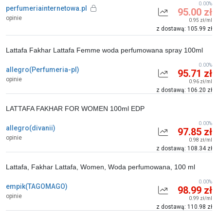
0.00%
perfumeriainternetowa.pl
95.00 zł
opinie
0.95 zł/ml
z dostawą: 105.99 zł
Lattafa Fakhar Lattafa Femme woda perfumowana spray 100ml
0.00%
allegro(Perfumeria-pl)
95.71 zł
opinie
0.96 zł/ml
z dostawą: 106.20 zł
LATTAFA FAKHAR FOR WOMEN 100ml EDP
0.00%
allegro(divanii)
97.85 zł
opinie
0.98 zł/ml
z dostawą: 108.34 zł
Lattafa, Fakhar Lattafa, Women, Woda perfumowana, 100 ml
0.00%
empik(TAGOMAGO)
98.99 zł
opinie
0.99 zł/ml
z dostawą: 110.98 zł