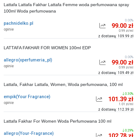
Lattafa Lattafa Fakhar Lattafa Femme woda perfumowana spray
100ml Woda perfumowana
0.00%
pachnidelko.pl
99.00 zł
opinie
0.99 zł/ml
z dostawą: 109.99 zł
LATTAFA FAKHAR FOR WOMEN 100ml EDP
0.00%
allegro(xperfumeria_pl)
99.00 zł
opinie
0.99 zł/ml
z dostawą: 109.49 zł
Lattafa, Fakhar Lattafa, Women, Woda perfumowana, 100 ml
0.30%
empik(Your Fragrance)
101.39 zł
opinie
1.01 zł/ml
z dostawą: 112.39 zł
Lattafa Fakhar For Women Woda Perfumowana 100 ml
0.29%
allegro(Your-Fragrance)
102.78 zł