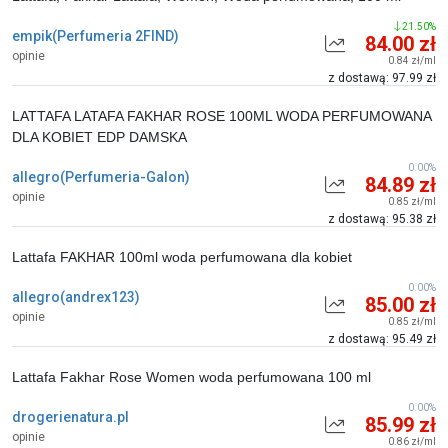
21.50%
empik(Perfumeria 2FIND)
84.00 zł
opinie
0.84 zł/ml
z dostawą: 97.99 zł
LATTAFA LATAFA FAKHAR ROSE 100ML WODA PERFUMOWANA
DLA KOBIET EDP DAMSKA
0.00%
allegro(Perfumeria-Galon)
84.89 zł
opinie
0.85 zł/ml
z dostawą: 95.38 zł
Lattafa FAKHAR 100ml woda perfumowana dla kobiet
0.00%
allegro(andrex123)
85.00 zł
opinie
0.85 zł/ml
z dostawą: 95.49 zł
Lattafa Fakhar Rose Women woda perfumowana 100 ml
0.00%
drogerienatura.pl
85.99 zł
opinie
0.86 zł/ml