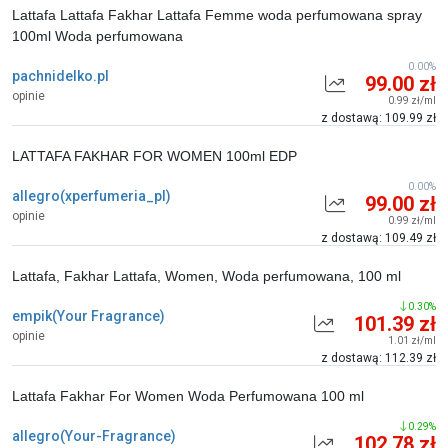
Lattafa Lattafa Fakhar Lattafa Femme woda perfumowana spray
100ml Woda perfumowana
0.00%
pachnidelko.pl
99.00 zł
opinie
0.99 zł/ml
z dostawą: 109.99 zł
LATTAFA FAKHAR FOR WOMEN 100ml EDP
0.00%
allegro(xperfumeria_pl)
99.00 zł
opinie
0.99 zł/ml
z dostawą: 109.49 zł
Lattafa, Fakhar Lattafa, Women, Woda perfumowana, 100 ml
0.30%
empik(Your Fragrance)
101.39 zł
opinie
1.01 zł/ml
z dostawą: 112.39 zł
Lattafa Fakhar For Women Woda Perfumowana 100 ml
0.29%
allegro(Your-Fragrance)
102.78 zł