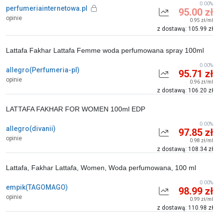
0.00%
perfumeriainternetowa.pl
95.00 zł
opinie
0.95 zł/ml
z dostawą: 105.99 zł
Lattafa Fakhar Lattafa Femme woda perfumowana spray 100ml
0.00%
allegro(Perfumeria-pl)
95.71 zł
opinie
0.96 zł/ml
z dostawą: 106.20 zł
LATTAFA FAKHAR FOR WOMEN 100ml EDP
0.00%
allegro(divanii)
97.85 zł
opinie
0.98 zł/ml
z dostawą: 108.34 zł
Lattafa, Fakhar Lattafa, Women, Woda perfumowana, 100 ml
0.00%
empik(TAGOMAGO)
98.99 zł
opinie
0.99 zł/ml
z dostawą: 110.98 zł