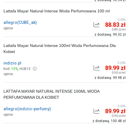
z dostawą: 96.34 zł
Lattafa Mayar Natural Intense Woda Perfumowana 100 ml
0.00%
allegro(CUBE_ak)
88.83 zł
opinie
0.89 zł/ml
z dostawą: 99.32 zł
Lattafa Mayar Natural Intense 100ml Woda Perfumowana Dla
Kobiet
indizio.pl
0.00%
89.99 zł
Kod
-10%
,
HUB10
0.90 zł/ml
opinie
z dostawą: 99.98 zł
LATTAFA MAYAR NATURAL INTENSE 100ML WODA
PERFUMOWANA DLA KOBIET
0.00%
allegro(indizio-perfumy)
89.99 zł
opinie
0.90 zł/ml
z dostawą: 100.48 zł