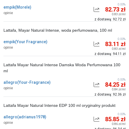
0.00%
empik(Morele)
82.73 zł
opinie
0.83 zł/ml
z dostawą: 92.72 zł
Lattafa, Mayar Natural Intense, woda perfumowana, 100 ml
0.00%
empik(Your Fragrance)
83.11 zł
opinie
0.83 zł/ml
z dostawą: 94.11 zł
Lattafa Mayar Natural Intense Damska Woda Perfumowana 100
ml
0.00%
allegro(Your-Fragrance)
84.25 zł
opinie
0.84 zł/ml
z dostawą: 92.36 zł
Lattafa Mayar Natural Intense EDP 100 ml oryginalny produkt
0.00%
allegro(adrianus1978)
85.85 zł
opinie
0.86 zł/ml