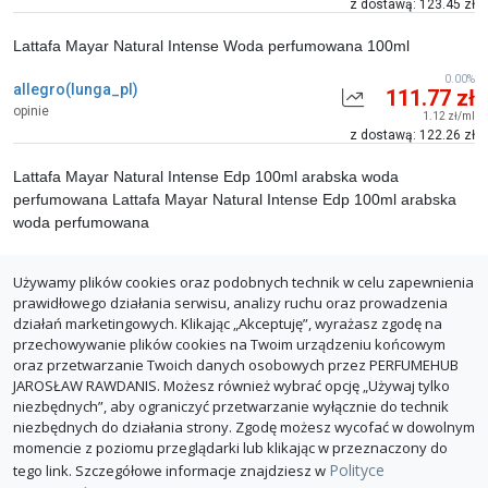
z dostawą: 123.45 zł
Lattafa Mayar Natural Intense Woda perfumowana 100ml
0.00%
allegro(lunga_pl)
111.77 zł
opinie
1.12 zł/ml
z dostawą: 122.26 zł
Lattafa Mayar Natural Intense Edp 100ml arabska woda
perfumowana Lattafa Mayar Natural Intense Edp 100ml arabska
woda perfumowana
allegro(Oficjalny sklep Drogerie
0.00%
Używamy plików cookies oraz podobnych technik w celu zapewnienia
139.99 zł
Natura)
prawidłowego działania serwisu, analizy ruchu oraz prowadzenia
1.40 zł/ml
opinie
działań marketingowych. Klikając „Akceptuję”, wyrażasz zgodę na
z dostawą: 150.48 zł
przechowywanie plików cookies na Twoim urządzeniu końcowym
oraz przetwarzanie Twoich danych osobowych przez PERFUMEHUB
ZGŁOŚ BŁĄD
JAROSŁAW RAWDANIS. Możesz również wybrać opcję „Używaj tylko
niezbędnych”, aby ograniczyć przetwarzanie wyłącznie do technik
niezbędnych do działania strony. Zgodę możesz wycofać w dowolnym
momencie z poziomu przeglądarki lub klikając w przeznaczony do
Polityce
tego link. Szczegółowe informacje znajdziesz w