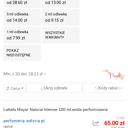
od 28.60 zł
od 13.00 zł
5 ml odlewka
2 ml odlewka
od 14.00 zł
od 9.15 zł
1 ml odlewka
WSZYSTKIE
WARIANTY
od 7.99 zł
POKAŻ
NIEDOSTĘPNE
Min. z
30 dni
:
58.13
zł
Cena
Ukryj odlewki
Kody rabatowe
Lattafa Mayar Natural Intense 100 ml woda perfumowana
0.00%
perfumeria-euforia.pl
65.00 zł
opinie
0.65 zł/ml