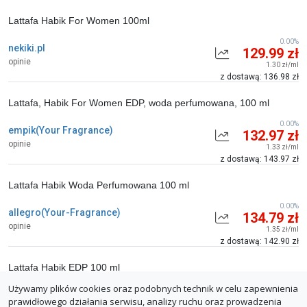
Lattafa Habik For Women 100ml
0.00%
nekiki.pl
129.99 zł
opinie
1.30 zł/ml
z dostawą: 136.98 zł
Lattafa, Habik For Women EDP, woda perfumowana, 100 ml
0.00%
empik(Your Fragrance)
132.97 zł
opinie
1.33 zł/ml
z dostawą: 143.97 zł
Lattafa Habik Woda Perfumowana 100 ml
0.00%
allegro(Your-Fragrance)
134.79 zł
opinie
1.35 zł/ml
z dostawą: 142.90 zł
Lattafa Habik EDP 100 ml
Używamy plików cookies oraz podobnych technik w celu zapewnienia
0.00%
orientarte.pl
139.99 zł
prawidłowego działania serwisu, analizy ruchu oraz prowadzenia