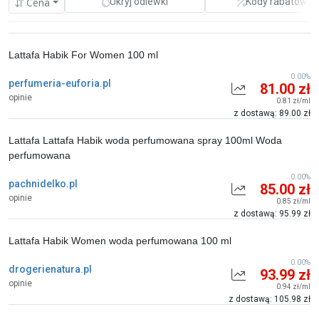
Cena
Ukryj odlewki
Kody rabatowe
Lattafa Habik For Women 100 ml
0.00%
perfumeria-euforia.pl
81.00 zł
opinie
0.81 zł/ml
z dostawą: 89.00 zł
Lattafa Lattafa Habik woda perfumowana spray 100ml Woda
perfumowana
0.00%
pachnidelko.pl
85.00 zł
opinie
0.85 zł/ml
z dostawą: 95.99 zł
Lattafa Habik Women woda perfumowana 100 ml
0.00%
drogerienatura.pl
93.99 zł
opinie
0.94 zł/ml
z dostawą: 105.98 zł