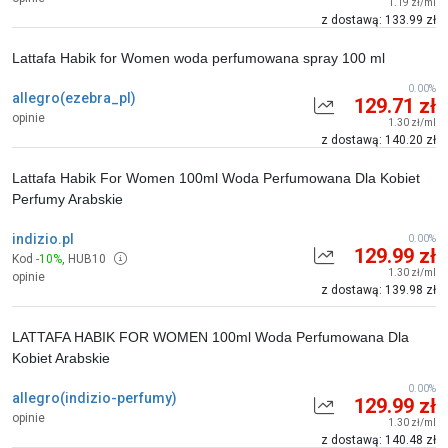
1.19 zł/ml
z dostawą: 133.99 zł
Lattafa Habik for Women woda perfumowana spray 100 ml
0.00%
allegro(ezebra_pl)
129.71 zł
opinie
1.30 zł/ml
z dostawą: 140.20 zł
Lattafa Habik For Women 100ml Woda Perfumowana Dla Kobiet
Perfumy Arabskie
indizio.pl
0.00%
129.99 zł
Kod
-10%
,
HUB10
1.30 zł/ml
opinie
z dostawą: 139.98 zł
LATTAFA HABIK FOR WOMEN 100ml Woda Perfumowana Dla
Kobiet Arabskie
0.00%
allegro(indizio-perfumy)
129.99 zł
opinie
1.30 zł/ml
z dostawą: 140.48 zł