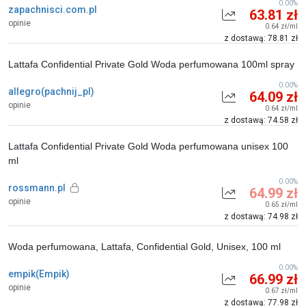
0.00%
zapachnisci.com.pl
63.81 zł
opinie
0.64 zł/ml
z dostawą: 78.81 zł
Lattafa Confidential Private Gold Woda perfumowana 100ml spray
0.00%
allegro(pachnij_pl)
64.09 zł
opinie
0.64 zł/ml
z dostawą: 74.58 zł
Lattafa Confidential Private Gold Woda perfumowana unisex 100
ml
0.00%
rossmann.pl
64.99 zł
opinie
0.65 zł/ml
z dostawą: 74.98 zł
Woda perfumowana, Lattafa, Confidential Gold, Unisex, 100 ml
0.00%
empik(Empik)
66.99 zł
opinie
0.67 zł/ml
z dostawą: 77.98 zł