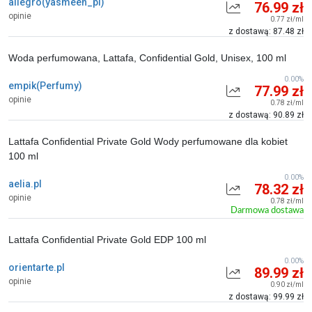
allegro(yasmeen_pl)
76.99 zł
opinie
0.77 zł/ml
z dostawą: 87.48 zł
Woda perfumowana, Lattafa, Confidential Gold, Unisex, 100 ml
0.00%
empik(Perfumy)
77.99 zł
opinie
0.78 zł/ml
z dostawą: 90.89 zł
Lattafa Confidential Private Gold Wody perfumowane dla kobiet
100 ml
0.00%
aelia.pl
78.32 zł
opinie
0.78 zł/ml
Darmowa dostawa
Lattafa Confidential Private Gold EDP 100 ml
0.00%
orientarte.pl
89.99 zł
opinie
0.90 zł/ml
z dostawą: 99.99 zł