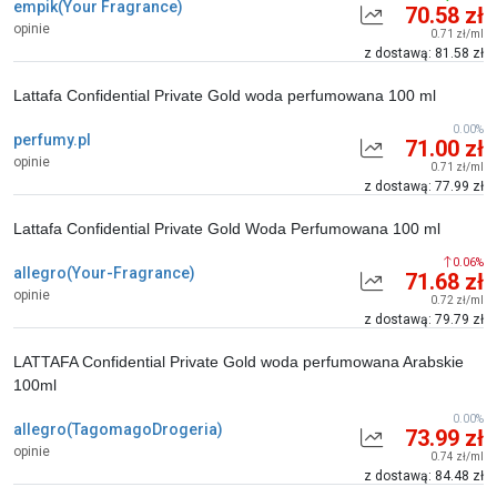
empik(Your Fragrance)
70.58 zł
opinie
0.71 zł/ml
z dostawą: 81.58 zł
Lattafa Confidential Private Gold woda perfumowana 100 ml
0.00%
perfumy.pl
71.00 zł
opinie
0.71 zł/ml
z dostawą: 77.99 zł
Lattafa Confidential Private Gold Woda Perfumowana 100 ml
0.06%
allegro(Your-Fragrance)
71.68 zł
opinie
0.72 zł/ml
z dostawą: 79.79 zł
LATTAFA Confidential Private Gold woda perfumowana Arabskie
100ml
0.00%
allegro(TagomagoDrogeria)
73.99 zł
opinie
0.74 zł/ml
z dostawą: 84.48 zł