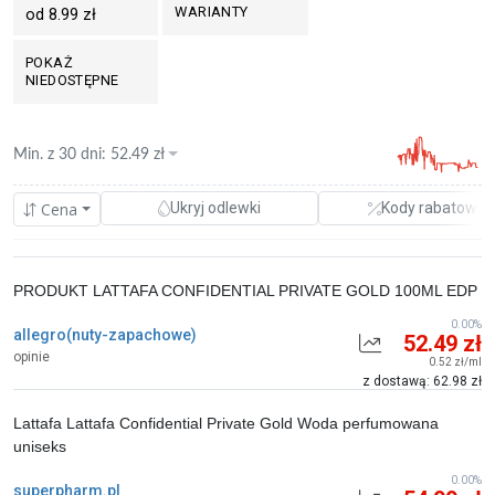
WARIANTY
od 8.99 zł
POKAŻ
NIEDOSTĘPNE
Min. z
30 dni
:
52.49
zł
Cena
Ukryj odlewki
Kody rabatowe
PRODUKT LATTAFA CONFIDENTIAL PRIVATE GOLD 100ML EDP
0.00%
allegro(nuty-zapachowe)
52.49 zł
opinie
0.52 zł/ml
z dostawą: 62.98 zł
Lattafa Lattafa Confidential Private Gold Woda perfumowana
uniseks
0.00%
superpharm.pl