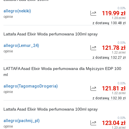
0.00%
allegro(nekiki)
119.99 zł
opinie
1.20 zł/ml
z dostawą: 130.48 zł
Lattafa Asad Elixir Woda perfumowana 100ml spray
0.00%
allegro(Lemur_24)
121.78 zł
opinie
1.22 zł/ml
z dostawą: 132.27 zł
LATTAFA Asad Elixir Woda perfumowana dla Mężczyzn EDP 100
ml
0.00%
allegro(TagomagoDrogeria)
121.81 zł
opinie
1.22 zł/ml
z dostawą: 132.30 zł
Lattafa Asad Elixir Woda perfumowana 100ml spray
0.00%
allegro(pachnij_pl)
123.04 zł
opinie
1.23 zł/ml