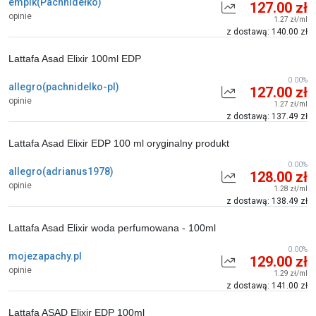
empik(Pachnidełko)
127.00 zł
opinie
1.27 zł/ml
z dostawą: 140.00 zł
Lattafa Asad Elixir 100ml EDP
0.00%
allegro(pachnidelko-pl)
127.00 zł
opinie
1.27 zł/ml
z dostawą: 137.49 zł
Lattafa Asad Elixir EDP 100 ml oryginalny produkt
0.00%
allegro(adrianus1978)
128.00 zł
opinie
1.28 zł/ml
z dostawą: 138.49 zł
Lattafa Asad Elixir woda perfumowana - 100ml
0.00%
mojezapachy.pl
129.00 zł
opinie
1.29 zł/ml
z dostawą: 141.00 zł
Lattafa ASAD Elixir EDP 100ml