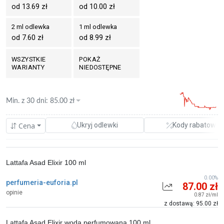
od 13.69 zł
od 10.00 zł
2 ml odlewka
1 ml odlewka
od 7.60 zł
od 8.99 zł
WSZYSTKIE
POKAŻ
WARIANTY
NIEDOSTĘPNE
Min. z
30 dni
:
85.00
zł
Cena
Ukryj odlewki
Kody rabatowe
Lattafa Asad Elixir 100 ml
0.00%
perfumeria-euforia.pl
87.00 zł
opinie
0.87 zł/ml
z dostawą: 95.00 zł
Lattafa Asad Elixir woda perfumowana 100 ml