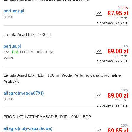
0.98%
perfumy.pl
87.95 zł
opinie
0.88 zł/ml
z dostawą: 94.94 zł
Lattafa Asad Elixir 100 ml
perfun.pl
0.00%
89.00 zł
Kod
-10%
,
PERFUMEHUB10
0.89 zł/ml
opinie
z dostawą: 99.98 zł
Lattafa Asad Elixir EDP 100 ml Woda Perfumowana Oryginalne
Arabskie
0.00%
allegro(magda8791)
89.00 zł
opinie
0.89 zł/ml
z dostawą: 99.49 zł
PRODUKT LATTAFA ASAD ELIXIR 100ML EDP
0.00%
allegro(nuty-zapachowe)
89.85 zł