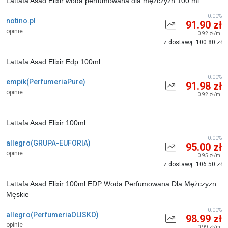
Lattafa Asad Elixir woda perfumowana dla mężczyzn 100 ml
0.00%
notino.pl
91.90 zł
opinie
0.92 zł/ml
z dostawą: 100.80 zł
Lattafa Asad Elixir Edp 100ml
0.00%
empik(PerfumeriaPure)
91.98 zł
opinie
0.92 zł/ml
Lattafa Asad Elixir 100ml
0.00%
allegro(GRUPA-EUFORIA)
95.00 zł
opinie
0.95 zł/ml
z dostawą: 106.50 zł
Lattafa Asad Elixir 100ml EDP Woda Perfumowana Dla Mężczyzn
Męskie
0.00%
allegro(PerfumeriaOLISKO)
98.99 zł
opinie
0.99 zł/ml