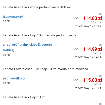
Lattafa Asad Elixir woda perfumowana 100 ml
0.00%
tagomago.pl
114.00 zł
opinie
1.14 zł/ml
z dostawą: 127.89 zł
Lattafa Asad Elixir Edp 100ml woda perfumowana
allegro(Oficjalny sklep Drogerie
0.00%
114.99 zł
Natura)
1.15 zł/ml
opinie
z dostawą: 125.48 zł
Lattafa Lattafa Asad Elixir edp 100ml Woda perfumowana
0.00%
pachnidelko.pl
115.00 zł
opinie
1.15 zł/ml
z dostawą: 125.99 zł
Lattafa Asad Elixir Edp 100ml
0.00%