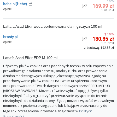
0.00%
hebe.pl(Hebe)
169.99 zł
opinie
1.70 zł/ml
Lattafa Asad Elixir woda perfumowana dla mężczyzn 100 ml
0.06%
brasty.pl
180.85 zł
opinie
1.81 zł/ml
z dostawą: 192.85 zł
Lattafa Asad Elixir EDP M 100 ml
Używamy plików cookies oraz podobnych technik w celu zapewnienia
0.06%
allegro(brawat_pl)
180.85 zł
prawidłowego działania serwisu, analizy ruchu oraz prowadzenia
opinie
1.81 zł/ml
działań marketingowych. Klikając „Akceptuję”, wyrażasz zgodę na
z dostawą: 192.85 zł
przechowywanie plików cookies na Twoim urządzeniu końcowym
oraz przetwarzanie Twoich danych osobowych przez PERFUMEHUB
ZGŁOŚ BŁĄD
JAROSŁAW RAWDANIS. Możesz również wybrać opcję „Używaj tylko
niezbędnych”, aby ograniczyć przetwarzanie wyłącznie do technik
niezbędnych do działania strony. Zgodę możesz wycofać w dowolnym
momencie z poziomu przeglądarki lub klikając w przeznaczony do
Polityce
tego link. Szczegółowe informacje znajdziesz w
Prywatności
.