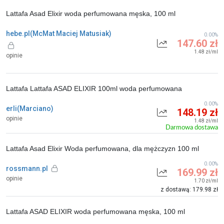
Lattafa Asad Elixir woda perfumowana męska, 100 ml
hebe.pl(McMat Maciej Matusiak)
0.00%
147.60 zł
1.48 zł/ml
opinie
Lattafa Lattafa ASAD ELIXIR 100ml woda perfumowana
0.00%
erli(Marciano)
148.19 zł
opinie
1.48 zł/ml
Darmowa dostawa
Lattafa Asad Elixir Woda perfumowana, dla mężczyzn 100 ml
0.00%
rossmann.pl
169.99 zł
opinie
1.70 zł/ml
z dostawą: 179.98 zł
Lattafa ASAD ELIXIR woda perfumowana męska, 100 ml