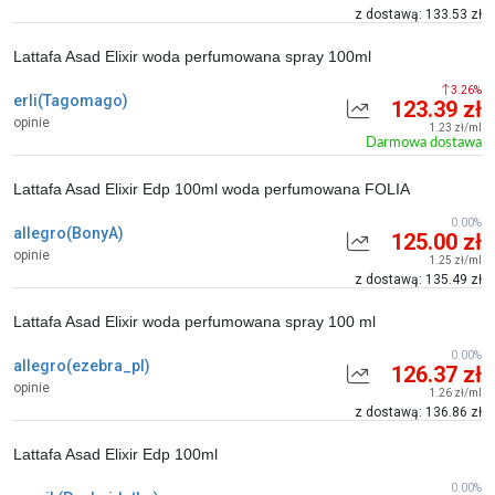
z dostawą: 133.53 zł
Lattafa Asad Elixir woda perfumowana spray 100ml
3.26%
erli(Tagomago)
123.39 zł
opinie
1.23 zł/ml
Darmowa dostawa
Lattafa Asad Elixir Edp 100ml woda perfumowana FOLIA
0.00%
allegro(BonyA)
125.00 zł
opinie
1.25 zł/ml
z dostawą: 135.49 zł
Lattafa Asad Elixir woda perfumowana spray 100 ml
0.00%
allegro(ezebra_pl)
126.37 zł
opinie
1.26 zł/ml
z dostawą: 136.86 zł
Lattafa Asad Elixir Edp 100ml
0.00%