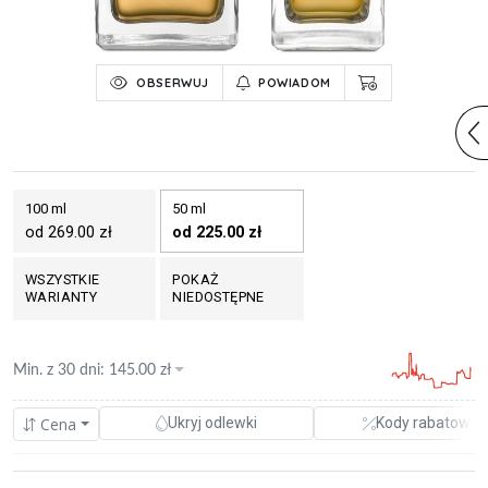
OBSERWUJ
POWIADOM
100 ml
50 ml
od 269.00 zł
od 225.00 zł
WSZYSTKIE
POKAŻ
WARIANTY
NIEDOSTĘPNE
Min. z
30 dni
:
145.00
zł
Cena
Ukryj odlewki
Kody rabatowe