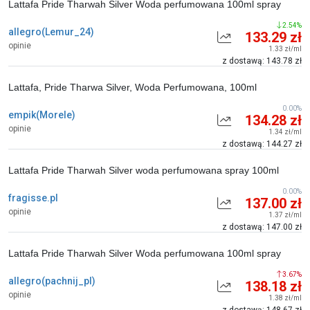
Lattafa Pride Tharwah Silver Woda perfumowana 100ml spray
2.54%
allegro(Lemur_24)
133.29 zł
opinie
1.33 zł/ml
z dostawą: 143.78 zł
Lattafa, Pride Tharwa Silver, Woda Perfumowana, 100ml
0.00%
empik(Morele)
134.28 zł
opinie
1.34 zł/ml
z dostawą: 144.27 zł
Lattafa Pride Tharwah Silver woda perfumowana spray 100ml
0.00%
fragisse.pl
137.00 zł
opinie
1.37 zł/ml
z dostawą: 147.00 zł
Lattafa Pride Tharwah Silver Woda perfumowana 100ml spray
3.67%
allegro(pachnij_pl)
138.18 zł
opinie
1.38 zł/ml