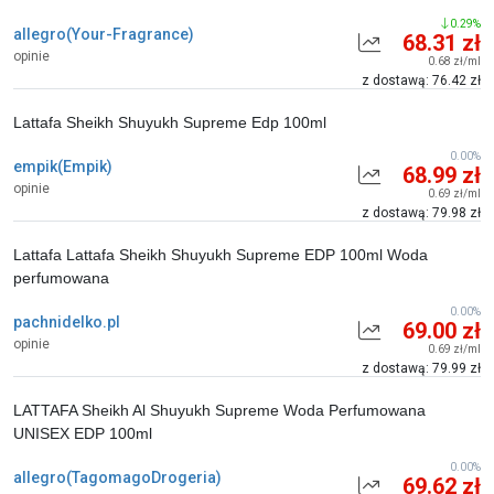
0.29%
allegro(Your-Fragrance)
68.31 zł
opinie
0.68 zł/ml
z dostawą: 76.42 zł
Lattafa Sheikh Shuyukh Supreme Edp 100ml
0.00%
empik(Empik)
68.99 zł
opinie
0.69 zł/ml
z dostawą: 79.98 zł
Lattafa Lattafa Sheikh Shuyukh Supreme EDP 100ml Woda
perfumowana
0.00%
pachnidelko.pl
69.00 zł
opinie
0.69 zł/ml
z dostawą: 79.99 zł
LATTAFA Sheikh Al Shuyukh Supreme Woda Perfumowana
UNISEX EDP 100ml
0.00%
allegro(TagomagoDrogeria)
69.62 zł