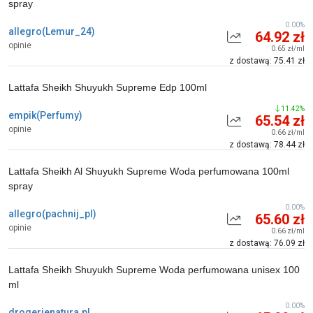
spray
0.00%
allegro(Lemur_24)
64.92 zł
opinie
0.65 zł/ml
z dostawą: 75.41 zł
Lattafa Sheikh Shuyukh Supreme Edp 100ml
11.42%
empik(Perfumy)
65.54 zł
opinie
0.66 zł/ml
z dostawą: 78.44 zł
Lattafa Sheikh Al Shuyukh Supreme Woda perfumowana 100ml
spray
0.00%
allegro(pachnij_pl)
65.60 zł
opinie
0.66 zł/ml
z dostawą: 76.09 zł
Lattafa Sheikh Shuyukh Supreme Woda perfumowana unisex 100
ml
0.00%
drogerienatura.pl