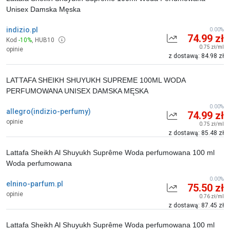
Unisex Damska Męska
indizio.pl
0.00%
74.99 zł
Kod
-10%
,
HUB10
0.75 zł/ml
opinie
z dostawą: 84.98 zł
LATTAFA SHEIKH SHUYUKH SUPREME 100ML WODA
PERFUMOWANA UNISEX DAMSKA MĘSKA
0.00%
allegro(indizio-perfumy)
74.99 zł
opinie
0.75 zł/ml
z dostawą: 85.48 zł
Lattafa Sheikh Al Shuyukh Suprême Woda perfumowana 100 ml
Woda perfumowana
0.00%
elnino-parfum.pl
75.50 zł
opinie
0.76 zł/ml
z dostawą: 87.45 zł
Lattafa Sheikh Al Shuyukh Suprême Woda perfumowana 100 ml