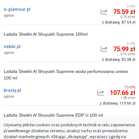
0.00%
e-glamour.pl
75.59 zł
opinie
0.76 zł/ml
z dostawą: 87.54 zł
Lattafa Sheikh Al Shuyukh Supreme 100ml
0.00%
nekiki.pl
75.99 zł
opinie
0.76 zł/ml
z dostawą: 82.98 zł
Lattafa Sheikh Al Shuyukh Supreme woda perfumowana unisex
100 ml
0.07%
brasty.pl
107.66 zł
opinie
1.08 zł/ml
z dostawą: 119.66 zł
Lattafa Sheikh Al Shuyukh Supreme EDP U 100 ml
Używamy plików cookies oraz podobnych technik w celu zapewnienia
0.07%
allegro(brawat_pl)
107.66 zł
prawidłowego działania serwisu, analizy ruchu oraz prowadzenia
opinie
1.08 zł/ml
działań marketingowych. Klikając „Akceptuję”, wyrażasz zgodę na