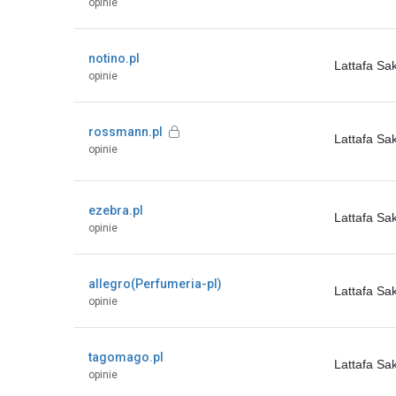
opinie
notino.pl
Lattafa Sa
opinie
rossmann.pl
Lattafa S
opinie
ezebra.pl
Lattafa S
opinie
allegro(Perfumeria-pl)
Lattafa S
opinie
tagomago.pl
Lattafa S
opinie