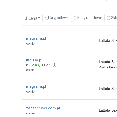
Cena
Ukryj odlewki
Kody rabatowe
Skl
magrami.pl
Lattafa Sa
opinie
indizio.pl
Lattafa Sa
Kod
-10%
,
HUB10
2ml odlew
opinie
magrami.pl
Lattafa Sa
opinie
zapachnisci.com.pl
Lattafa Sa
opinie