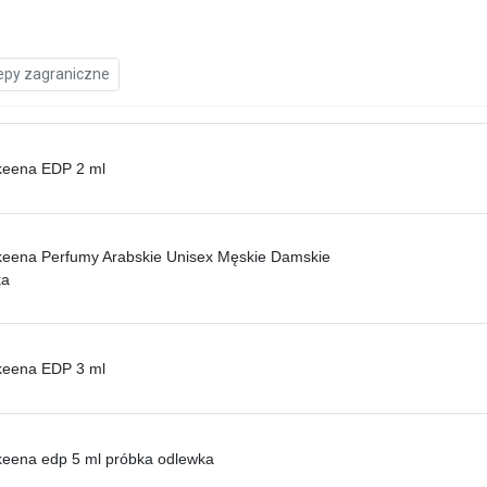
epy zagraniczne
keena EDP 2 ml
keena Perfumy Arabskie Unisex Męskie Damskie
ka
keena EDP 3 ml
keena edp 5 ml próbka odlewka