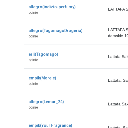
allegro(indizio-perfumy)
LATTAFA S
opinie
LATTAFA S
allegro(TagomagoDrogeria)
damskie 1
opinie
erli(Tagomago)
Lattafa S
opinie
empik(Morele)
Lattafa, 
opinie
allegro(Lemur_24)
Lattafa S
opinie
empik(Your Fragrance)
Lattafa, 