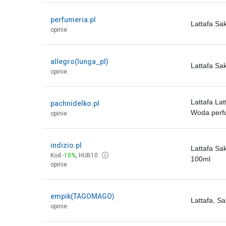
perfumeria.pl
Lattafa S
opinie
allegro(lunga_pl)
Lattafa S
opinie
Lattafa La
pachnidelko.pl
Woda per
opinie
indizio.pl
Lattafa Sa
Kod
-10%
,
HUB10
100ml
opinie
empik(TAGOMAGO)
Lattafa, 
opinie