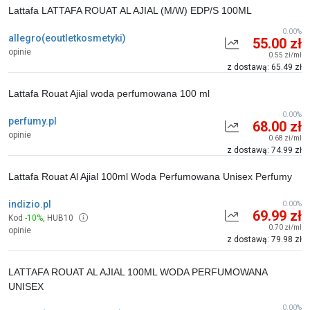
Lattafa LATTAFA ROUAT AL AJIAL (M/W) EDP/S 100ML
0.00%
allegro(eoutletkosmetyki)
55.00 zł
opinie
0.55 zł/ml
z dostawą: 65.49 zł
Lattafa Rouat Ajial woda perfumowana 100 ml
0.00%
perfumy.pl
68.00 zł
opinie
0.68 zł/ml
z dostawą: 74.99 zł
Lattafa Rouat Al Ajial 100ml Woda Perfumowana Unisex Perfumy
indizio.pl
0.00%
69.99 zł
Kod
-10%
,
HUB10
0.70 zł/ml
opinie
z dostawą: 79.98 zł
LATTAFA ROUAT AL AJIAL 100ML WODA PERFUMOWANA
UNISEX
0.00%