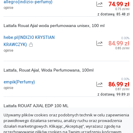
allegro(indizio-perfumy)
74.99 zł
opinie
0.75 zł/ml
z dostawą: 85.48 zł
Lattafa Rouat Ajial woda perfumowana unisex, 100 ml
hebe.pl(INDIZIO KRYSTIAN
0.00%
84.99 zł
KRAWCZYK)
0.85 zł/ml
opinie
Lattafa, Rouat Ajial, Woda Perfumowana, 100ml
0.00%
empik(Perfumy)
86.99 zł
opinie
0.87 zł/ml
z dostawą: 99.89 zł
Lattafa ROUAT AJIAL EDP 100 ML
Używamy plików cookies oraz podobnych technik w celu zapewnienia
0.00%
allegro(oryginaly_com)
129.00 zł
prawidłowego działania serwisu, analizy ruchu oraz prowadzenia
opinie
1.29 zł/ml
działań marketingowych. Klikając „Akceptuję”, wyrażasz zgodę na
z dostawą: 139.99 zł
przechowywanie plików cookies na Twoim urządzeniu końcowym