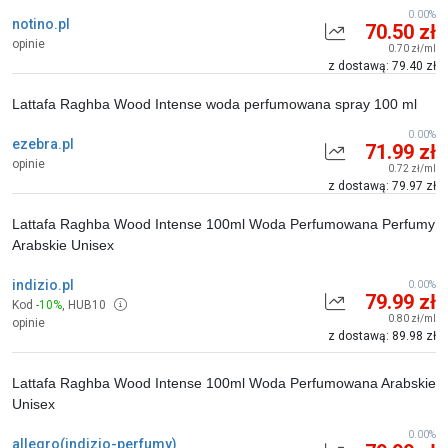
0.00%
notino.pl
70.50 zł
opinie
0.70 zł/ml
z dostawą: 79.40 zł
Lattafa Raghba Wood Intense woda perfumowana spray 100 ml
0.00%
ezebra.pl
71.99 zł
opinie
0.72 zł/ml
z dostawą: 79.97 zł
Lattafa Raghba Wood Intense 100ml Woda Perfumowana Perfumy
Arabskie Unisex
indizio.pl
0.00%
79.99 zł
Kod
-10%
,
HUB10
0.80 zł/ml
opinie
z dostawą: 89.98 zł
Lattafa Raghba Wood Intense 100ml Woda Perfumowana Arabskie
Unisex
0.00%
allegro(indizio-perfumy)