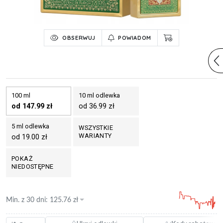
OBSERWUJ
POWIADOM
100 ml
10 ml odlewka
od 147.99 zł
od 36.99 zł
5 ml odlewka
WSZYSTKIE
WARIANTY
od 19.00 zł
POKAŻ
NIEDOSTĘPNE
Min. z
30 dni
:
125.76
zł