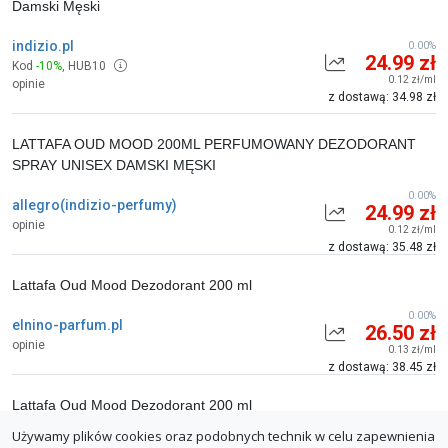
Damski Męski
indizio.pl
0.00%
24.99 zł
Kod
-10%
,
HUB10
0.12 zł/ml
opinie
z dostawą: 34.98 zł
LATTAFA OUD MOOD 200ML PERFUMOWANY DEZODORANT
SPRAY UNISEX DAMSKI MĘSKI
0.00%
allegro(indizio-perfumy)
24.99 zł
opinie
0.12 zł/ml
z dostawą: 35.48 zł
Lattafa Oud Mood Dezodorant 200 ml
0.00%
elnino-parfum.pl
26.50 zł
opinie
0.13 zł/ml
z dostawą: 38.45 zł
Lattafa Oud Mood Dezodorant 200 ml
Używamy plików cookies oraz podobnych technik w celu zapewnienia
0.00%
e-glamour.pl