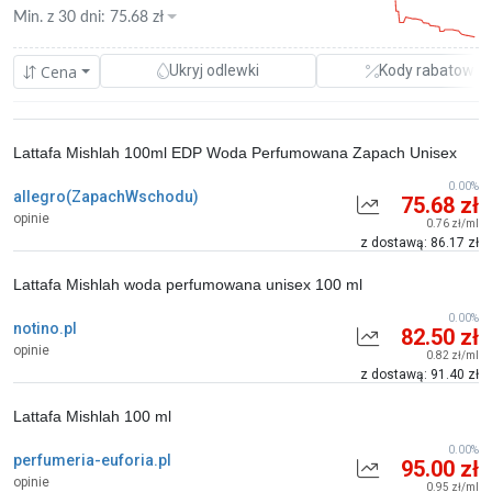
Min. z
30 dni
:
75.68
zł
Cena
Ukryj odlewki
Kody rabatowe
Lattafa Mishlah 100ml EDP Woda Perfumowana Zapach Unisex
0.00%
allegro(ZapachWschodu)
75.68 zł
opinie
0.76 zł/ml
z dostawą: 86.17 zł
Lattafa Mishlah woda perfumowana unisex 100 ml
0.00%
notino.pl
82.50 zł
opinie
0.82 zł/ml
z dostawą: 91.40 zł
Lattafa Mishlah 100 ml
0.00%
perfumeria-euforia.pl
95.00 zł
opinie
0.95 zł/ml