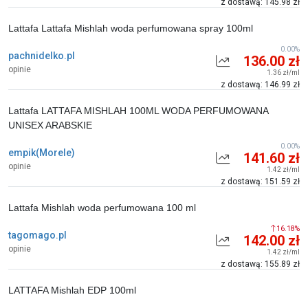
z dostawą: 145.98 zł
Lattafa Lattafa Mishlah woda perfumowana spray 100ml
0.00%
pachnidelko.pl
136.00 zł
opinie
1.36 zł/ml
z dostawą: 146.99 zł
Lattafa LATTAFA MISHLAH 100ML WODA PERFUMOWANA
UNISEX ARABSKIE
0.00%
empik(Morele)
141.60 zł
opinie
1.42 zł/ml
z dostawą: 151.59 zł
Lattafa Mishlah woda perfumowana 100 ml
16.18%
tagomago.pl
142.00 zł
opinie
1.42 zł/ml
z dostawą: 155.89 zł
LATTAFA Mishlah EDP 100ml