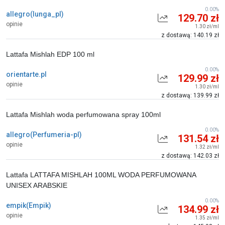
0.00%
allegro(lunga_pl)
129.70 zł
opinie
1.30 zł/ml
z dostawą: 140.19 zł
Lattafa Mishlah EDP 100 ml
0.00%
orientarte.pl
129.99 zł
opinie
1.30 zł/ml
z dostawą: 139.99 zł
Lattafa Mishlah woda perfumowana spray 100ml
0.00%
allegro(Perfumeria-pl)
131.54 zł
opinie
1.32 zł/ml
z dostawą: 142.03 zł
Lattafa LATTAFA MISHLAH 100ML WODA PERFUMOWANA
UNISEX ARABSKIE
0.00%
empik(Empik)
134.99 zł
opinie
1.35 zł/ml