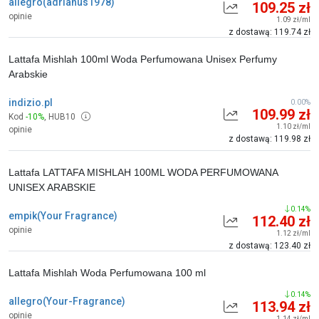
allegro(adrianus1978)
109.25 zł
opinie
1.09 zł/ml
z dostawą: 119.74 zł
Lattafa Mishlah 100ml Woda Perfumowana Unisex Perfumy
Arabskie
indizio.pl
0.00%
109.99 zł
Kod
-10%
,
HUB10
1.10 zł/ml
opinie
z dostawą: 119.98 zł
Lattafa LATTAFA MISHLAH 100ML WODA PERFUMOWANA
UNISEX ARABSKIE
0.14%
empik(Your Fragrance)
112.40 zł
opinie
1.12 zł/ml
z dostawą: 123.40 zł
Lattafa Mishlah Woda Perfumowana 100 ml
0.14%
allegro(Your-Fragrance)
113.94 zł
opinie
1.14 zł/ml