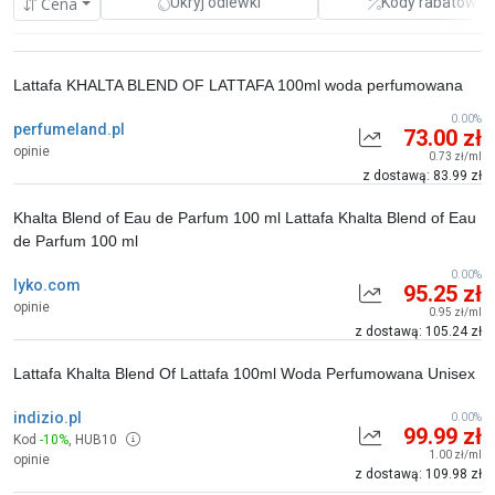
Cena
Ukryj odlewki
Kody rabatowe
Lattafa KHALTA BLEND OF LATTAFA 100ml woda perfumowana
0.00%
perfumeland.pl
73.00 zł
opinie
0.73 zł/ml
z dostawą: 83.99 zł
Khalta Blend of Eau de Parfum 100 ml Lattafa Khalta Blend of Eau
de Parfum 100 ml
0.00%
lyko.com
95.25 zł
opinie
0.95 zł/ml
z dostawą: 105.24 zł
Lattafa Khalta Blend Of Lattafa 100ml Woda Perfumowana Unisex
indizio.pl
0.00%
99.99 zł
Kod
-10%
,
HUB10
1.00 zł/ml
opinie
z dostawą: 109.98 zł