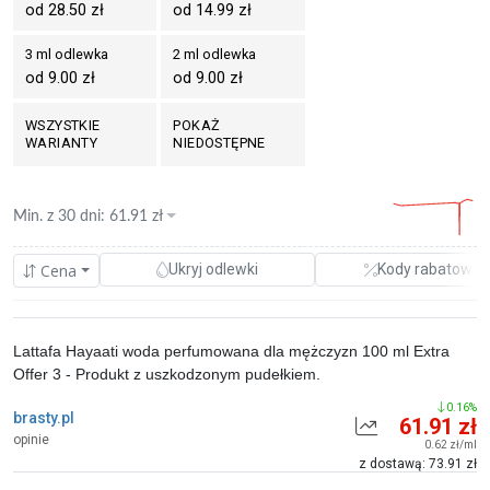
od 28.50 zł
od 14.99 zł
3 ml odlewka
2 ml odlewka
od 9.00 zł
od 9.00 zł
WSZYSTKIE
POKAŻ
WARIANTY
NIEDOSTĘPNE
Min. z
30 dni
:
61.91
zł
Cena
Ukryj odlewki
Kody rabatowe
Lattafa Hayaati woda perfumowana dla mężczyzn 100 ml Extra
Offer 3 - Produkt z uszkodzonym pudełkiem.
0.16%
brasty.pl
61.91 zł
opinie
0.62 zł/ml
z dostawą: 73.91 zł