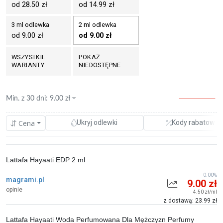
od 28.50 zł
od 14.99 zł
3 ml odlewka
2 ml odlewka
od 9.00 zł
od 9.00 zł
WSZYSTKIE
POKAŻ
WARIANTY
NIEDOSTĘPNE
Min. z
30 dni
:
9.00
zł
Cena
Ukryj odlewki
Kody rabatowe
Lattafa Hayaati EDP 2 ml
0.00%
magrami.pl
9.00 zł
opinie
4.50 zł/ml
z dostawą: 23.99 zł
Lattafa Hayaati Woda Perfumowana Dla Mężczyzn Perfumy