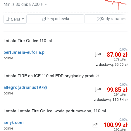
Min. z
30 dni
:
87.00
zł
Cena
Ukryj odlewki
Kody rabatowe
Lattafa Fire On Ice 110 ml
0.00%
perfumeria-euforia.pl
87.00 zł
opinie
0.79 zł/ml
z dostawą: 95.00 zł
Lattafa FIRE on ICE 110 ml EDP oryginalny produkt
0.00%
allegro(adrianus1978)
99.85 zł
opinie
0.91 zł/ml
z dostawą: 110.34 zł
Lattafa Lattafa Fire On Ice, woda perfumowana, 110 ml
0.00%
smyk.com
100.99 zł
opinie
0.92 zł/ml