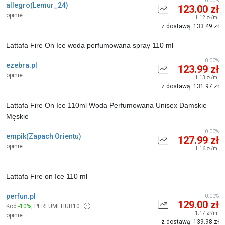
0.00%
allegro(Lemur_24)
123.00 zł
opinie
1.12 zł/ml
z dostawą: 133.49 zł
Lattafa Fire On Ice woda perfumowana spray 110 ml
0.00%
ezebra.pl
123.99 zł
opinie
1.13 zł/ml
z dostawą: 131.97 zł
Lattafa Fire On Ice 110ml Woda Perfumowana Unisex Damskie
Męskie
0.00%
empik(Zapach Orientu)
127.99 zł
opinie
1.16 zł/ml
Lattafa Fire on Ice 110 ml
perfun.pl
0.00%
129.00 zł
Kod
-10%
,
PERFUMEHUB10
1.17 zł/ml
opinie
z dostawą: 139.98 zł