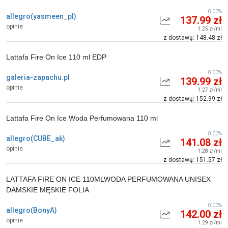
0.00%
allegro(yasmeen_pl)
137.99 zł
opinie
1.25 zł/ml
z dostawą: 148.48 zł
Lattafa Fire On Ice 110 ml EDP
0.00%
galeria-zapachu.pl
139.99 zł
opinie
1.27 zł/ml
z dostawą: 152.99 zł
Lattafa Fire On Ice Woda Perfumowana 110 ml
0.00%
allegro(CUBE_ak)
141.08 zł
opinie
1.28 zł/ml
z dostawą: 151.57 zł
LATTAFA FIRE ON ICE 110MLWODA PERFUMOWANA UNISEX
DAMSKIE MĘSKIE FOLIA
0.00%
allegro(BonyA)
142.00 zł
opinie
1.29 zł/ml