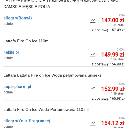
LATTAFA FIRE ON ICE 110MLWODA PERFUMOWANA UNISEX
DAMSKIE MĘSKIE FOLIA
0.00%
allegro(BonyA)
147.00 zł
opinie
1.34 zł/ml
z dostawą: 157.49 zł
Lattafa Fire On Ice 110ml
0.00%
nekiki.pl
149.99 zł
opinie
1.36 zł/ml
z dostawą: 156.98 zł
Lattafa Lattafa Fire on Ice Woda pefumowana uniseks
0.00%
superpharm.pl
152.99 zł
opinie
1.39 zł/ml
z dostawą: 165.98 zł
Lattafa Fire On Ice Woda Perfumowana 110 ml
0.00%
allegro(Your-Fragrance)
154.12 zł
opinie
1.40 zł/ml