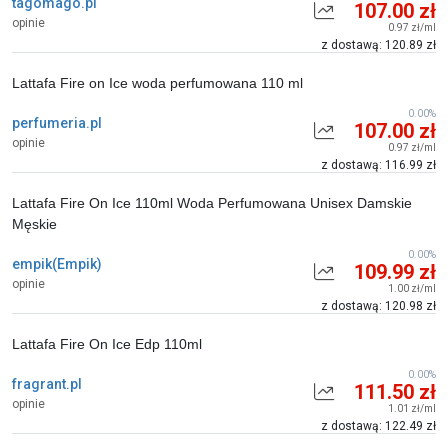
tagomago.pl
107.00 zł
opinie
0.97 zł/ml
z dostawą: 120.89 zł
Lattafa Fire on Ice woda perfumowana 110 ml
0.00%
perfumeria.pl
107.00 zł
opinie
0.97 zł/ml
z dostawą: 116.99 zł
Lattafa Fire On Ice 110ml Woda Perfumowana Unisex Damskie
Męskie
0.00%
empik(Empik)
109.99 zł
opinie
1.00 zł/ml
z dostawą: 120.98 zł
Lattafa Fire On Ice Edp 110ml
0.00%
fragrant.pl
111.50 zł
opinie
1.01 zł/ml
z dostawą: 122.49 zł