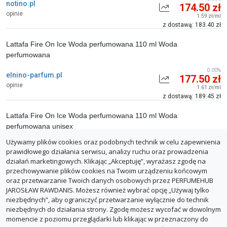
notino.pl
174.50 zł
opinie
1.59 zł/ml
z dostawą: 183.40 zł
Lattafa Fire On Ice Woda perfumowana 110 ml Woda
perfumowana
0.00%
elnino-parfum.pl
177.50 zł
opinie
1.61 zł/ml
z dostawą: 189.45 zł
Lattafa Fire On Ice Woda perfumowana 110 ml Woda
perfumowana unisex
Używamy plików cookies oraz podobnych technik w celu zapewnienia
0.00%
e-glamour.pl
177.71 zł
prawidłowego działania serwisu, analizy ruchu oraz prowadzenia
opinie
1.62 zł/ml
działań marketingowych. Klikając „Akceptuję”, wyrażasz zgodę na
z dostawą: 189.66 zł
przechowywanie plików cookies na Twoim urządzeniu końcowym
oraz przetwarzanie Twoich danych osobowych przez PERFUMEHUB
ZGŁOŚ BŁĄD
JAROSŁAW RAWDANIS. Możesz również wybrać opcję „Używaj tylko
niezbędnych”, aby ograniczyć przetwarzanie wyłącznie do technik
niezbędnych do działania strony. Zgodę możesz wycofać w dowolnym
momencie z poziomu przeglądarki lub klikając w przeznaczony do