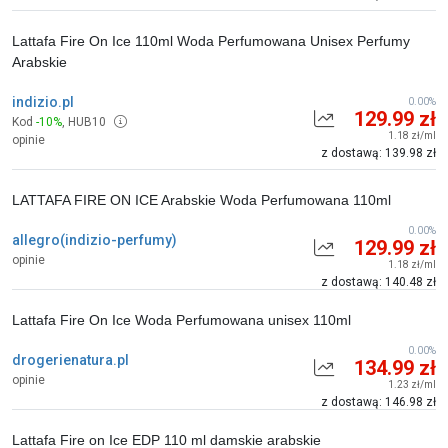
Lattafa Fire On Ice 110ml Woda Perfumowana Unisex Perfumy
Arabskie
indizio.pl
0.00%
129.99 zł
Kod
-10%
,
HUB10
1.18 zł/ml
opinie
z dostawą: 139.98 zł
LATTAFA FIRE ON ICE Arabskie Woda Perfumowana 110ml
0.00%
allegro(indizio-perfumy)
129.99 zł
opinie
1.18 zł/ml
z dostawą: 140.48 zł
Lattafa Fire On Ice Woda Perfumowana unisex 110ml
0.00%
drogerienatura.pl
134.99 zł
opinie
1.23 zł/ml
z dostawą: 146.98 zł
Lattafa Fire on Ice EDP 110 ml damskie arabskie