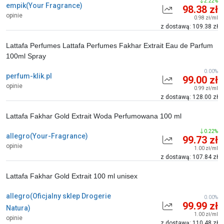
2.22%
empik(Your Fragrance)
98.38 zł
opinie
0.98 zł/ml
z dostawą: 109.38 zł
Lattafa Perfumes Lattafa Perfumes Fakhar Extrait Eau de Parfum
100ml Spray
0.00%
perfum-klik.pl
99.00 zł
opinie
0.99 zł/ml
z dostawą: 128.00 zł
Lattafa Fakhar Gold Extrait Woda Perfumowana 100 ml
0.22%
allegro(Your-Fragrance)
99.73 zł
opinie
1.00 zł/ml
z dostawą: 107.84 zł
Lattafa Fakhar Gold Extrait 100 ml unisex
allegro(Oficjalny sklep Drogerie
0.00%
99.99 zł
Natura)
1.00 zł/ml
opinie
z dostawą: 110.48 zł