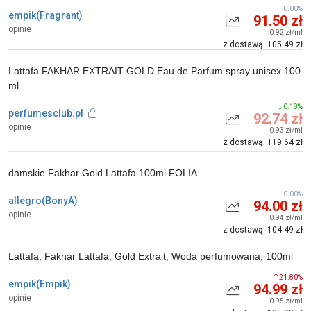
0.00%
empik(Fragrant)
91.50 zł
opinie
0.92 zł/ml
z dostawą: 105.49 zł
Lattafa FAKHAR EXTRAIT GOLD Eau de Parfum spray unisex 100
ml
0.18%
perfumesclub.pl
92.74 zł
opinie
0.93 zł/ml
z dostawą: 119.64 zł
damskie Fakhar Gold Lattafa 100ml FOLIA
0.00%
allegro(BonyA)
94.00 zł
opinie
0.94 zł/ml
z dostawą: 104.49 zł
Lattafa, Fakhar Lattafa, Gold Extrait, Woda perfumowana, 100ml
21.80%
empik(Empik)
94.99 zł
opinie
0.95 zł/ml