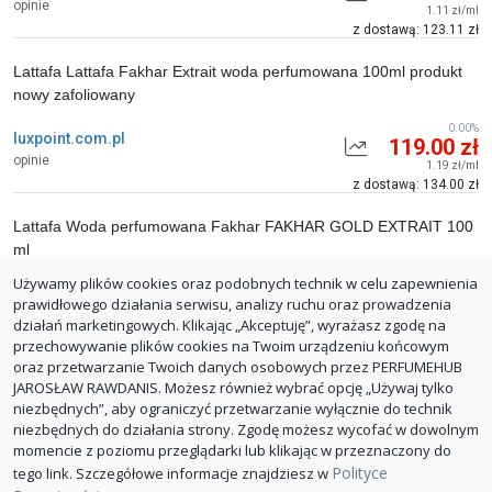
opinie
1.11 zł/ml
z dostawą: 123.11 zł
Lattafa Lattafa Fakhar Extrait woda perfumowana 100ml produkt
nowy zafoliowany
0.00%
luxpoint.com.pl
119.00 zł
opinie
1.19 zł/ml
z dostawą: 134.00 zł
Lattafa Woda perfumowana Fakhar FAKHAR GOLD EXTRAIT 100
ml
Używamy plików cookies oraz podobnych technik w celu zapewnienia
0.00%
douglas.pl
159.00 zł
prawidłowego działania serwisu, analizy ruchu oraz prowadzenia
opinie
1.59 zł/ml
działań marketingowych. Klikając „Akceptuję”, wyrażasz zgodę na
z dostawą: 168.99 zł
przechowywanie plików cookies na Twoim urządzeniu końcowym
oraz przetwarzanie Twoich danych osobowych przez PERFUMEHUB
ZGŁOŚ BŁĄD
JAROSŁAW RAWDANIS. Możesz również wybrać opcję „Używaj tylko
niezbędnych”, aby ograniczyć przetwarzanie wyłącznie do technik
niezbędnych do działania strony. Zgodę możesz wycofać w dowolnym
momencie z poziomu przeglądarki lub klikając w przeznaczony do
Polityce
tego link. Szczegółowe informacje znajdziesz w