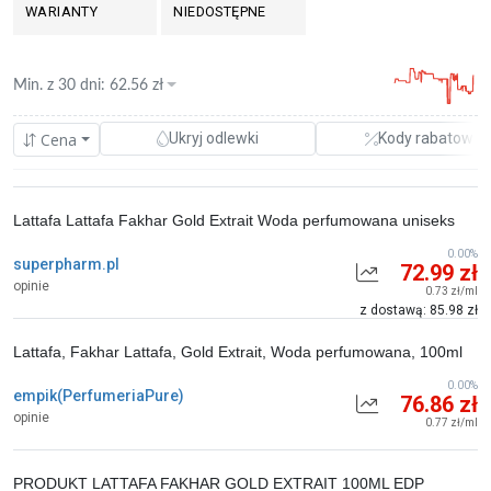
WARIANTY
NIEDOSTĘPNE
Min. z
30 dni
:
62.56
zł
Cena
Ukryj odlewki
Kody rabatowe
Lattafa Lattafa Fakhar Gold Extrait Woda perfumowana uniseks
0.00%
superpharm.pl
72.99 zł
opinie
0.73 zł/ml
z dostawą: 85.98 zł
Lattafa, Fakhar Lattafa, Gold Extrait, Woda perfumowana, 100ml
0.00%
empik(PerfumeriaPure)
76.86 zł
opinie
0.77 zł/ml
PRODUKT LATTAFA FAKHAR GOLD EXTRAIT 100ML EDP