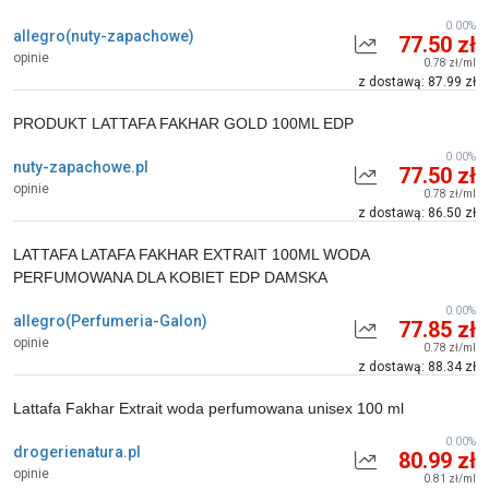
0.00%
allegro(nuty-zapachowe)
77.50 zł
opinie
0.78 zł/ml
z dostawą: 87.99 zł
PRODUKT LATTAFA FAKHAR GOLD 100ML EDP
0.00%
nuty-zapachowe.pl
77.50 zł
opinie
0.78 zł/ml
z dostawą: 86.50 zł
LATTAFA LATAFA FAKHAR EXTRAIT 100ML WODA
PERFUMOWANA DLA KOBIET EDP DAMSKA
0.00%
allegro(Perfumeria-Galon)
77.85 zł
opinie
0.78 zł/ml
z dostawą: 88.34 zł
Lattafa Fakhar Extrait woda perfumowana unisex 100 ml
0.00%
drogerienatura.pl
80.99 zł
opinie
0.81 zł/ml