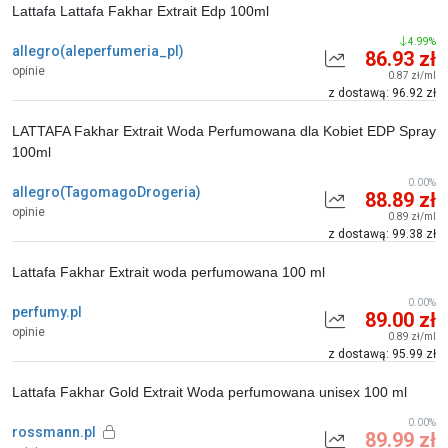
Lattafa Lattafa Fakhar Extrait Edp 100ml
4.99%
allegro(aleperfumeria_pl)
86.93 zł
opinie
0.87 zł/ml
z dostawą: 96.92 zł
LATTAFA Fakhar Extrait Woda Perfumowana dla Kobiet EDP Spray
100ml
0.00%
allegro(TagomagoDrogeria)
88.89 zł
opinie
0.89 zł/ml
z dostawą: 99.38 zł
Lattafa Fakhar Extrait woda perfumowana 100 ml
0.00%
perfumy.pl
89.00 zł
opinie
0.89 zł/ml
z dostawą: 95.99 zł
Lattafa Fakhar Gold Extrait Woda perfumowana unisex 100 ml
0.00%
rossmann.pl
89.99 zł