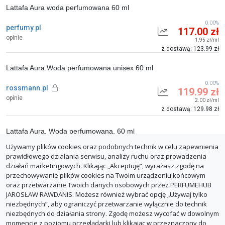
Lattafa Aura woda perfumowana 60 ml
0.00%
perfumy.pl
117.00 zł
opinie
1.95 zł/ml
z dostawą: 123.99 zł
Lattafa Aura Woda perfumowana unisex 60 ml
0.00%
rossmann.pl
119.99 zł
opinie
2.00 zł/ml
z dostawą: 129.98 zł
Lattafa Aura, Woda perfumowana, 60 ml
Używamy plików cookies oraz podobnych technik w celu zapewnienia
0.00%
empik(Perfumy)
119.99 zł
prawidłowego działania serwisu, analizy ruchu oraz prowadzenia
opinie
2.00 zł/ml
działań marketingowych. Klikając „Akceptuję”, wyrażasz zgodę na
z dostawą: 132.89 zł
przechowywanie plików cookies na Twoim urządzeniu końcowym
oraz przetwarzanie Twoich danych osobowych przez PERFUMEHUB
ZGŁOŚ BŁĄD
JAROSŁAW RAWDANIS. Możesz również wybrać opcję „Używaj tylko
niezbędnych”, aby ograniczyć przetwarzanie wyłącznie do technik
niezbędnych do działania strony. Zgodę możesz wycofać w dowolnym
momencie z poziomu przeglądarki lub klikając w przeznaczony do