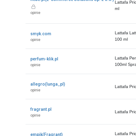
Lattafa Pr
ml
opinie
Lattafa Lat
smyk.com
100 ml
opinie
Lattafa Pe
perfum-klik.pl
100ml Spr
opinie
allegro(lunga_pl)
Lattafa Pr
opinie
fragrant.pl
Lattafa Pri
opinie
Lattafa Pr
empik(Fragrant)