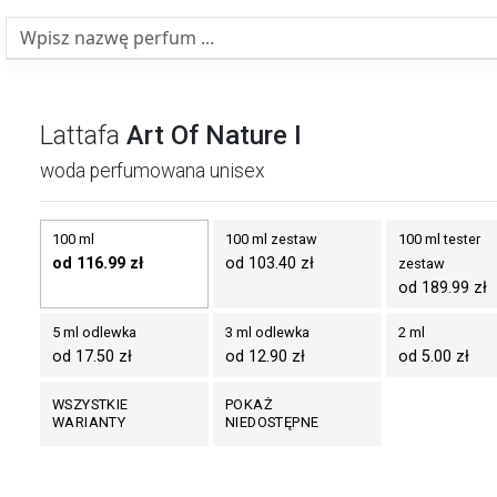
Lattafa
Art Of Nature I
woda perfumowana unisex
100 ml
100 ml zestaw
100 ml tester
od 116.99 zł
od 103.40 zł
zestaw
od 189.99 zł
5 ml odlewka
3 ml odlewka
2 ml
od 17.50 zł
od 12.90 zł
od 5.00 zł
WSZYSTKIE
POKAŻ
WARIANTY
NIEDOSTĘPNE