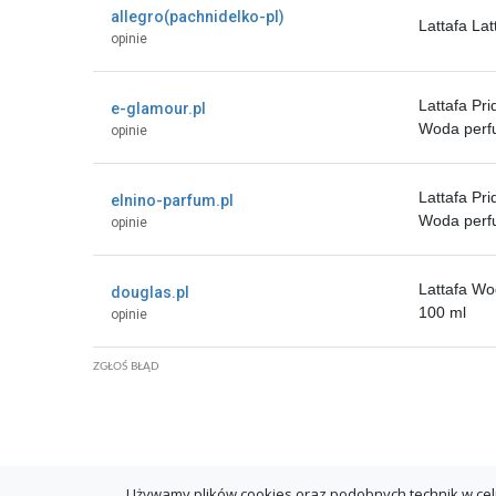
allegro(pachnidelko-pl)
Lattafa Lat
opinie
Lattafa Pr
e-glamour.pl
Woda perf
opinie
Lattafa Pr
elnino-parfum.pl
Woda per
opinie
Lattafa W
douglas.pl
100 ml
opinie
ZGŁOŚ BŁĄD
Używamy plików cookies oraz podobnych technik w cel