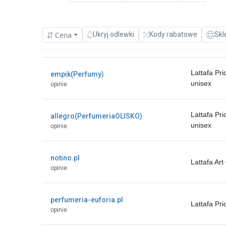
Cena
Ukryj odlewki
Kody rabatowe
Skl
Lattafa Pr
empik(Perfumy)
unisex
opinie
Lattafa Pr
allegro(PerfumeriaOLISKO)
unisex
opinie
notino.pl
Lattafa Ar
opinie
perfumeria-euforia.pl
Lattafa Pr
opinie