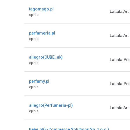
tagomago.pl
Lattafa Ar
opinie
perfumeria.pl
Lattafa Ar
opinie
allegro(CUBE_ak)
Lattafa Pr
opinie
perfumy.pl
Lattafa Pr
opinie
allegro(Perfumeria-pl)
Lattafa Ar
opinie
hebe.pl(E-Commerce Solutions Sp. z o.o.)