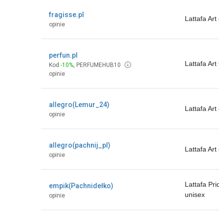
fragisse.pl
Lattafa Ar
opinie
perfun.pl
Lattafa Art
Kod
-10%
,
PERFUMEHUB10
opinie
allegro(Lemur_24)
Lattafa Ar
opinie
allegro(pachnij_pl)
Lattafa Ar
opinie
Lattafa Pr
empik(Pachnidełko)
unisex
opinie