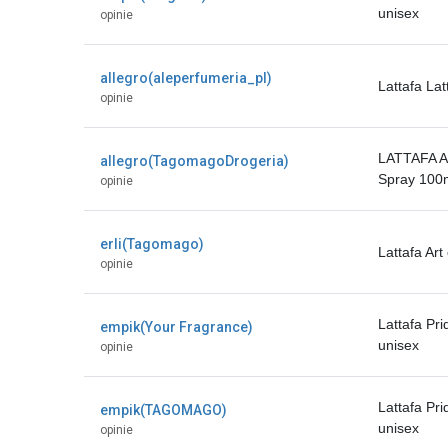
unisex
opinie
allegro(aleperfumeria_pl)
Lattafa Lat
opinie
LATTAFA A
allegro(TagomagoDrogeria)
Spray 100
opinie
erli(Tagomago)
Lattafa Ar
opinie
Lattafa Pr
empik(Your Fragrance)
unisex
opinie
Lattafa Pr
empik(TAGOMAGO)
unisex
opinie