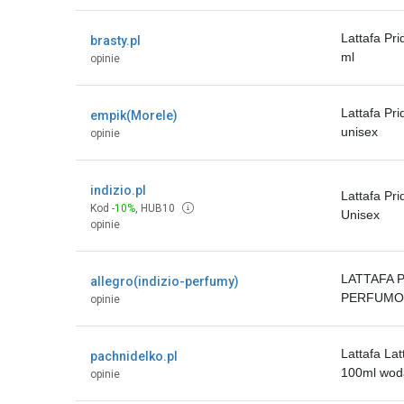
Lattafa Pr
brasty.pl
ml
opinie
Lattafa Pr
empik(Morele)
unisex
opinie
indizio.pl
Lattafa Pr
Kod
-10%
,
HUB10
Unisex
opinie
LATTAFA 
allegro(indizio-perfumy)
PERFUMO
opinie
Lattafa La
pachnidelko.pl
100ml wod
opinie