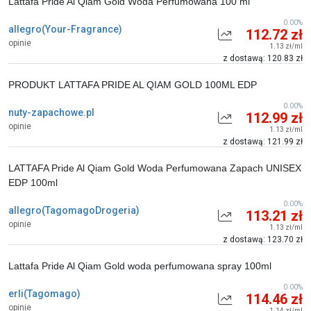
Lattafa Pride Al Qiam Gold Woda Perfumowana 100 ml
0.00%
allegro(Your-Fragrance)
112.72 zł
opinie
1.13 zł/ml
z dostawą: 120.83 zł
PRODUKT LATTAFA PRIDE AL QIAM GOLD 100ML EDP
0.00%
nuty-zapachowe.pl
112.99 zł
opinie
1.13 zł/ml
z dostawą: 121.99 zł
LATTAFA Pride Al Qiam Gold Woda Perfumowana Zapach UNISEX
EDP 100ml
0.00%
allegro(TagomagoDrogeria)
113.21 zł
opinie
1.13 zł/ml
z dostawą: 123.70 zł
Lattafa Pride Al Qiam Gold woda perfumowana spray 100ml
0.00%
erli(Tagomago)
114.46 zł
opinie
1.14 zł/ml