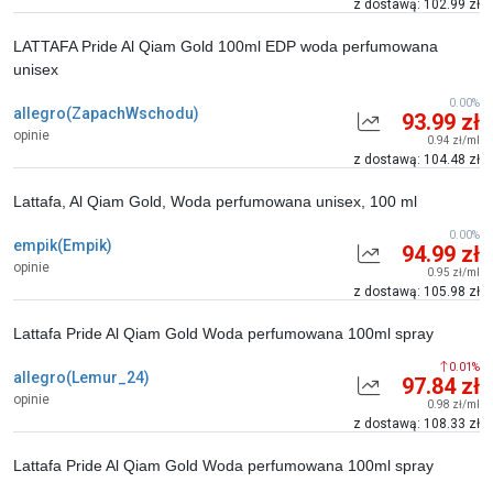
z dostawą: 102.99 zł
LATTAFA Pride Al Qiam Gold 100ml EDP woda perfumowana
unisex
0.00%
allegro(ZapachWschodu)
93.99 zł
opinie
0.94 zł/ml
z dostawą: 104.48 zł
Lattafa, Al Qiam Gold, Woda perfumowana unisex, 100 ml
0.00%
empik(Empik)
94.99 zł
opinie
0.95 zł/ml
z dostawą: 105.98 zł
Lattafa Pride Al Qiam Gold Woda perfumowana 100ml spray
0.01%
allegro(Lemur_24)
97.84 zł
opinie
0.98 zł/ml
z dostawą: 108.33 zł
Lattafa Pride Al Qiam Gold Woda perfumowana 100ml spray