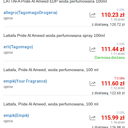
LATTAFA Pride Al Ameed EDP woda perfumowana 100ml
0.00%
allegro(TagomagoDrogeria)
110.23 zł
opinie
1.10 zł/ml
z dostawą: 120.72 zł
Lattafa Pride Al Ameed woda perfumowana spray 100ml
0.00%
erli(Tagomago)
111.44 zł
opinie
1.11 zł/ml
Darmowa dostawa
Lattafa, Pride Al Ameed, woda perfumowana, 100 ml
0.06%
empik(Your Fragrance)
111.60 zł
opinie
1.12 zł/ml
z dostawą: 122.60 zł
Lattafa, Pride Al Ameed, woda perfumowana, 100 ml
0.00%
empik(Empik)
115.99 zł
opinie
1.16 zł/ml
z dostawą: 126.98 zł