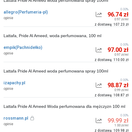
Lattafa Pride Al Ameed woda perfumowana spray 100ml
0.00%
allegro(Perfumeria-pl)
96.74 zł
opinie
0.97 zł/ml
z dostawą: 107.23 zł
Lattafa, Pride Al Ameed, woda perfumowana, 100 ml
0.00%
empik(Pachnidełko)
97.00 zł
opinie
0.97 zł/ml
z dostawą: 110.00 zł
Lattafa Pride Al Ameed woda perfumowana spray 100ml
0.00%
izapachy.pl
98.87 zł
opinie
0.99 zł/ml
z dostawą: 108.87 zł
Lattafa Pride Al Ameed Woda perfumowana dla mężczyzn 100 ml
0.00%
rossmann.pl
99.99 zł
opinie
1.00 zł/ml
z dostawą: 109.98 zł