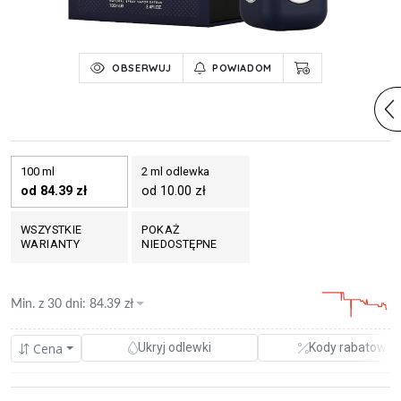
OBSERWUJ
POWIADOM
100 ml
2 ml odlewka
od 84.39 zł
od 10.00 zł
WSZYSTKIE
POKAŻ
WARIANTY
NIEDOSTĘPNE
Min. z
30 dni
:
84.39
zł
Cena
Ukryj odlewki
Kody rabatowe