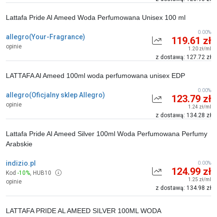
Lattafa Pride Al Ameed Woda Perfumowana Unisex 100 ml
0.00%
allegro(Your-Fragrance)
119.61 zł
opinie
1.20 zł/ml
z dostawą: 127.72 zł
LATTAFA Al Ameed 100ml woda perfumowana unisex EDP
0.00%
allegro(Oficjalny sklep Allegro)
123.79 zł
opinie
1.24 zł/ml
z dostawą: 134.28 zł
Lattafa Pride Al Ameed Silver 100ml Woda Perfumowana Perfumy
Arabskie
indizio.pl
0.00%
124.99 zł
Kod
-10%
,
HUB10
1.25 zł/ml
opinie
z dostawą: 134.98 zł
LATTAFA PRIDE AL AMEED SILVER 100ML WODA