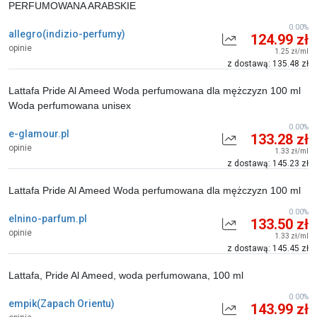
PERFUMOWANA ARABSKIE
0.00%
allegro(indizio-perfumy)
124.99 zł
opinie
1.25 zł/ml
z dostawą: 135.48 zł
Lattafa Pride Al Ameed Woda perfumowana dla mężczyzn 100 ml
Woda perfumowana unisex
0.00%
e-glamour.pl
133.28 zł
opinie
1.33 zł/ml
z dostawą: 145.23 zł
Lattafa Pride Al Ameed Woda perfumowana dla mężczyzn 100 ml
0.00%
elnino-parfum.pl
133.50 zł
opinie
1.33 zł/ml
z dostawą: 145.45 zł
Lattafa, Pride Al Ameed, woda perfumowana, 100 ml
0.00%
empik(Zapach Orientu)
143.99 zł