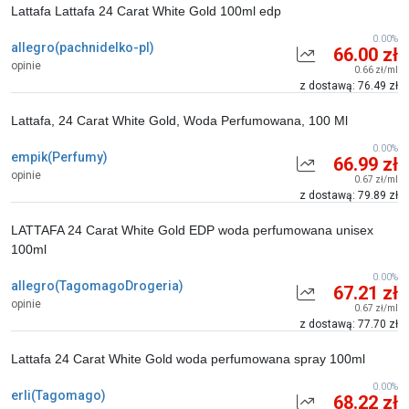
Lattafa Lattafa 24 Carat White Gold 100ml edp
0.00%
allegro(pachnidelko-pl)
66.00 zł
opinie
0.66 zł/ml
z dostawą: 76.49 zł
Lattafa, 24 Carat White Gold, Woda Perfumowana, 100 Ml
0.00%
empik(Perfumy)
66.99 zł
opinie
0.67 zł/ml
z dostawą: 79.89 zł
LATTAFA 24 Carat White Gold EDP woda perfumowana unisex
100ml
0.00%
allegro(TagomagoDrogeria)
67.21 zł
opinie
0.67 zł/ml
z dostawą: 77.70 zł
Lattafa 24 Carat White Gold woda perfumowana spray 100ml
0.00%
erli(Tagomago)
68.22 zł