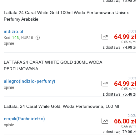
z dostawą: 75.98 zł
Lattafa 24 Carat White Gold 100ml Woda Perfumowana Unisex
Perfumy Arabskie
indizio.pl
0.00%
64.99 zł
Kod
-10%
,
HUB10
0.65 zł/ml
opinie
z dostawą: 74.98 zł
LATTAFA 24 CARAT WHITE GOLD 100ML WODA
PERFUMOWANA
0.00%
allegro(indizio-perfumy)
64.99 zł
opinie
0.65 zł/ml
z dostawą: 75.48 zł
Lattafa, 24 Carat White Gold, Woda Perfumowana, 100 Ml
0.00%
empik(Pachnidełko)
66.00 zł
opinie
0.66 zł/ml
z dostawą: 79.00 zł