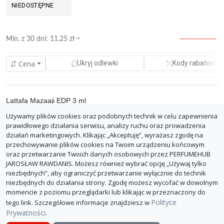
NIEDOSTĘPNE
Min. z
30 dni
:
11.25
zł
Cena
Ukryj odlewki
Kody rabatowe
Lattafa Mazaaji EDP 3 ml
Używamy plików cookies oraz podobnych technik w celu zapewnienia
0.00%
magrami.pl
11.25 zł
prawidłowego działania serwisu, analizy ruchu oraz prowadzenia
opinie
3.75 zł/ml
działań marketingowych. Klikając „Akceptuję”, wyrażasz zgodę na
z dostawą: 26.24 zł
przechowywanie plików cookies na Twoim urządzeniu końcowym
oraz przetwarzanie Twoich danych osobowych przez PERFUMEHUB
ZGŁOŚ BŁĄD
JAROSŁAW RAWDANIS. Możesz również wybrać opcję „Używaj tylko
niezbędnych”, aby ograniczyć przetwarzanie wyłącznie do technik
niezbędnych do działania strony. Zgodę możesz wycofać w dowolnym
momencie z poziomu przeglądarki lub klikając w przeznaczony do
Polityce
tego link. Szczegółowe informacje znajdziesz w
Prywatności
.
O PerfumeHub
Polityka Prywatności
Dla sklepów