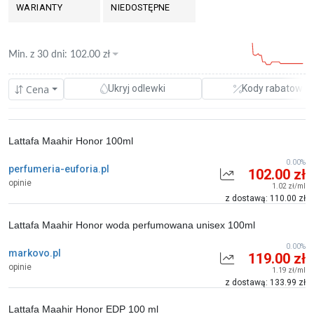
WARIANTY
NIEDOSTĘPNE
Min. z
30 dni
:
102.00
zł
Cena
Ukryj odlewki
Kody rabatowe
Lattafa Maahir Honor 100ml
0.00%
perfumeria-euforia.pl
102.00 zł
opinie
1.02 zł/ml
z dostawą: 110.00 zł
Lattafa Maahir Honor woda perfumowana unisex 100ml
0.00%
markovo.pl
119.00 zł
opinie
1.19 zł/ml
z dostawą: 133.99 zł
Lattafa Maahir Honor EDP 100 ml