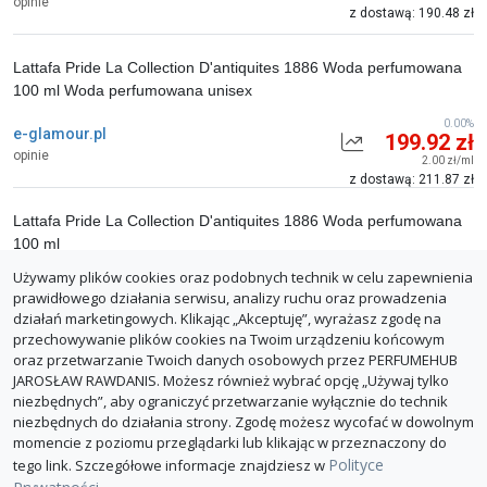
opinie
z dostawą: 190.48 zł
Lattafa Pride La Collection D'antiquites 1886 Woda perfumowana
100 ml Woda perfumowana unisex
0.00%
e-glamour.pl
199.92 zł
opinie
2.00 zł/ml
z dostawą: 211.87 zł
Lattafa Pride La Collection D'antiquites 1886 Woda perfumowana
100 ml
Używamy plików cookies oraz podobnych technik w celu zapewnienia
0.00%
elnino-parfum.pl
200.00 zł
prawidłowego działania serwisu, analizy ruchu oraz prowadzenia
opinie
2.00 zł/ml
działań marketingowych. Klikając „Akceptuję”, wyrażasz zgodę na
z dostawą: 211.95 zł
przechowywanie plików cookies na Twoim urządzeniu końcowym
oraz przetwarzanie Twoich danych osobowych przez PERFUMEHUB
ZGŁOŚ BŁĄD
JAROSŁAW RAWDANIS. Możesz również wybrać opcję „Używaj tylko
niezbędnych”, aby ograniczyć przetwarzanie wyłącznie do technik
niezbędnych do działania strony. Zgodę możesz wycofać w dowolnym
momencie z poziomu przeglądarki lub klikając w przeznaczony do
Polityce
tego link. Szczegółowe informacje znajdziesz w