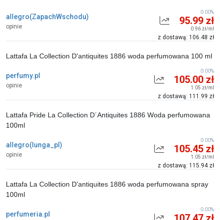
0.00%
allegro(ZapachWschodu)
95.99 zł
opinie
0.96 zł/ml
z dostawą: 106.48 zł
Lattafa La Collection D'antiquites 1886 woda perfumowana 100 ml
0.00%
perfumy.pl
105.00 zł
opinie
1.05 zł/ml
z dostawą: 111.99 zł
Lattafa Pride La Collection D´Antiquites 1886 Woda perfumowana
100ml
0.00%
allegro(lunga_pl)
105.45 zł
opinie
1.05 zł/ml
z dostawą: 115.94 zł
Lattafa La Collection D'antiquites 1886 woda perfumowana spray
100ml
0.00%
perfumeria.pl
107.47 zł