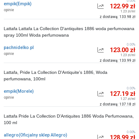
0.00%
empik(Empik)
122.99 zł
opinie
1.23 zł/ml
z dostawą: 133.98 zł
Lattafa Lattafa La Collection D'antiquites 1886 woda perfumowana
spray 100ml Woda perfumowana
0.00%
pachnidelko.pl
123.00 zł
opinie
1.23 zł/ml
z dostawą: 133.99 zł
Lattafa, Pride La Collection D'Antiquite's 1886, Woda
perfumowana, 100ml
0.00%
empik(Morele)
127.19 zł
opinie
1.27 zł/ml
z dostawą: 137.18 zł
Lattafa Pride La Collection D'Antiquites 1886 Woda Perfumowana,
100 ml
0.00%
allegro(Oficjalny sklep Allegro)
128.99 zł