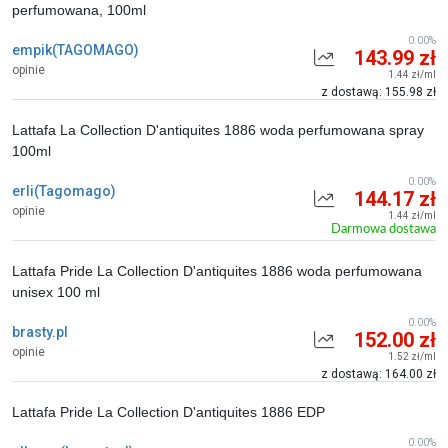
perfumowana, 100ml
0.00%
empik(TAGOMAGO)
143.99 zł
opinie
1.44 zł/ml
z dostawą: 155.98 zł
Lattafa La Collection D'antiquites 1886 woda perfumowana spray
100ml
0.00%
erli(Tagomago)
144.17 zł
opinie
1.44 zł/ml
Darmowa dostawa
Lattafa Pride La Collection D'antiquites 1886 woda perfumowana
unisex 100 ml
0.00%
brasty.pl
152.00 zł
opinie
1.52 zł/ml
z dostawą: 164.00 zł
Lattafa Pride La Collection D'antiquites 1886 EDP
0.00%