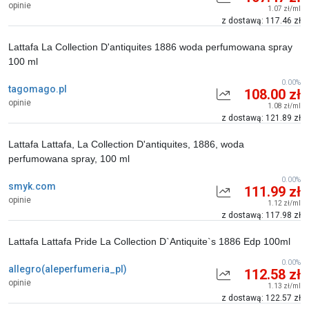
opinie
1.07 zł/ml
z dostawą: 117.46 zł
Lattafa La Collection D'antiquites 1886 woda perfumowana spray
100 ml
0.00%
tagomago.pl
108.00 zł
opinie
1.08 zł/ml
z dostawą: 121.89 zł
Lattafa Lattafa, La Collection D'antiquites, 1886, woda
perfumowana spray, 100 ml
0.00%
smyk.com
111.99 zł
opinie
1.12 zł/ml
z dostawą: 117.98 zł
Lattafa Lattafa Pride La Collection D`Antiquite`s 1886 Edp 100ml
0.00%
allegro(aleperfumeria_pl)
112.58 zł
opinie
1.13 zł/ml
z dostawą: 122.57 zł