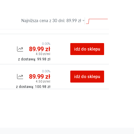
Najniższa cena z
30 dni
:
89.99
zł
0.00%
89.99 zł
idź do sklepu
4.50 zł/ml
z dostawą: 99.98 zł
0.00%
89.99 zł
idź do sklepu
4.50 zł/ml
z dostawą: 100.98 zł