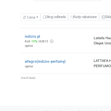
Cena
Ukryj odlewki
Kody rabatowe
Skl
indizio.pl
Lattafa H
Kod
-10%
,
HUB10
Olejek Uni
opinie
LATTAFA 
allegro(indizio-perfumy)
PERFUMO
opinie
ZGŁOŚ BŁĄD