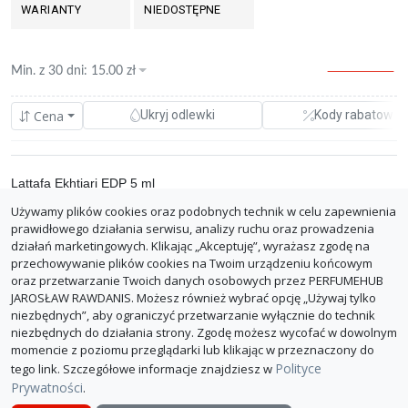
WARIANTY
NIEDOSTĘPNE
Min. z
30 dni
:
15.00
zł
Cena
Ukryj odlewki
Kody rabatowe
Lattafa Ekhtiari EDP 5 ml
Używamy plików cookies oraz podobnych technik w celu zapewnienia
0.00%
magrami.pl
15.00 zł
prawidłowego działania serwisu, analizy ruchu oraz prowadzenia
opinie
3.00 zł/ml
działań marketingowych. Klikając „Akceptuję”, wyrażasz zgodę na
z dostawą: 29.99 zł
przechowywanie plików cookies na Twoim urządzeniu końcowym
oraz przetwarzanie Twoich danych osobowych przez PERFUMEHUB
ZGŁOŚ BŁĄD
JAROSŁAW RAWDANIS. Możesz również wybrać opcję „Używaj tylko
niezbędnych”, aby ograniczyć przetwarzanie wyłącznie do technik
niezbędnych do działania strony. Zgodę możesz wycofać w dowolnym
momencie z poziomu przeglądarki lub klikając w przeznaczony do
Polityce
tego link. Szczegółowe informacje znajdziesz w
Prywatności
.
O PerfumeHub
Polityka Prywatności
Dla sklepów