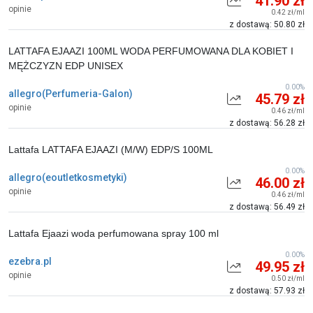
41.90 zł
opinie
0.42 zł/ml
z dostawą: 50.80 zł
LATTAFA EJAAZI 100ML WODA PERFUMOWANA DLA KOBIET I
MĘŻCZYZN EDP UNISEX
0.00%
allegro(Perfumeria-Galon)
45.79 zł
opinie
0.46 zł/ml
z dostawą: 56.28 zł
Lattafa LATTAFA EJAAZI (M/W) EDP/S 100ML
0.00%
allegro(eoutletkosmetyki)
46.00 zł
opinie
0.46 zł/ml
z dostawą: 56.49 zł
Lattafa Ejaazi woda perfumowana spray 100 ml
0.00%
ezebra.pl
49.95 zł
opinie
0.50 zł/ml
z dostawą: 57.93 zł