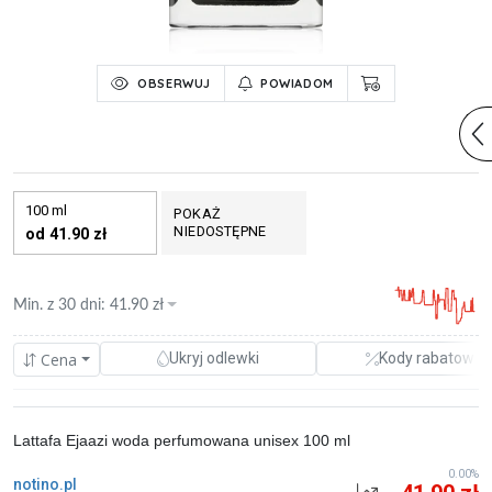
OBSERWUJ
POWIADOM
100 ml
POKAŻ
NIEDOSTĘPNE
od 41.90 zł
Min. z
30 dni
:
41.90
zł
Cena
Ukryj odlewki
Kody rabatowe
Lattafa Ejaazi woda perfumowana unisex 100 ml
0.00%
notino.pl