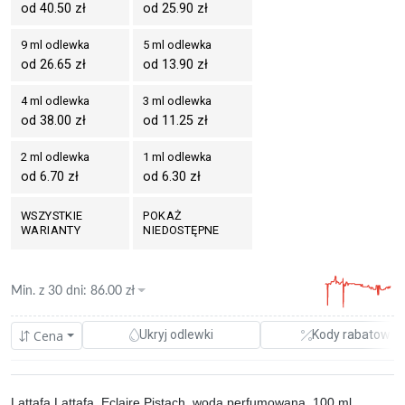
od 40.50 zł
od 25.90 zł
9 ml odlewka
5 ml odlewka
od 26.65 zł
od 13.90 zł
4 ml odlewka
3 ml odlewka
od 38.00 zł
od 11.25 zł
2 ml odlewka
1 ml odlewka
od 6.70 zł
od 6.30 zł
WSZYSTKIE
POKAŻ
WARIANTY
NIEDOSTĘPNE
Min. z
30 dni
:
86.00
zł
Cena
Ukryj odlewki
Kody rabatowe
Lattafa Lattafa, Eclaire Pistach, woda perfumowana, 100 ml