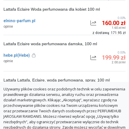
Lattafa Eclaire Woda perfumowana dla kobiet 100 ml
0.00%
elnino-parfum.pl
160.00 zł
opinie
1.60 zł/ml
z dostawą: 171.95 zł
Lattafa Eclaire woda perfumowana damska, 100 ml
0.00%
hebe.pl(Hebe)
199.99 zł
opinie
2.00 zł/ml
Lattafa Lattafa, Eclaire, woda perfumowana, spray, 100 ml
Używamy plików cookies oraz podobnych technik w celu zapewnienia
0.00%
smyk.com
212.00 zł
prawidłowego działania serwisu, analizy ruchu oraz prowadzenia
opinie
2.12 zł/ml
działań marketingowych. Klikając „Akceptuję”, wyrażasz zgodę na
Darmowa dostawa
przechowywanie plików cookies na Twoim urządzeniu końcowym
oraz przetwarzanie Twoich danych osobowych przez PERFUMEHUB
ZGŁOŚ BŁĄD
JAROSŁAW RAWDANIS. Możesz również wybrać opcję „Używaj tylko
niezbędnych”, aby ograniczyć przetwarzanie wyłącznie do technik
niezbędnych do działania strony. Zgodę możesz wycofać w dowolnym