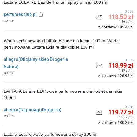
Lattafa ECLAIRE Eau de Parfum spray unisex 100 ml
0.00%
perfumesclub.pl
118.50 zł
opinie
1.19 zł/ml
z dostawą: 145.40 zł
Woda perfumowana Lattafa Eclaire dla kobiet 100 ml Woda
perfumowana Lattafa Eclaire dla kobiet 100 ml
allegro(Oficjalny sklep Drogerie
0.00%
118.99 zł
Natura)
1.19 zł/ml
opinie
z dostawą: 128.98 zł
LATTAFA Eclaire EDP woda perfumowana dla kobiet damskie
100ml
0.00%
allegro(TagomagoDrogeria)
119.77 zł
opinie
1.20 zł/ml
z dostawą: 130.26 zł
Lattafa Eclaire woda perfumowana spray 100 ml