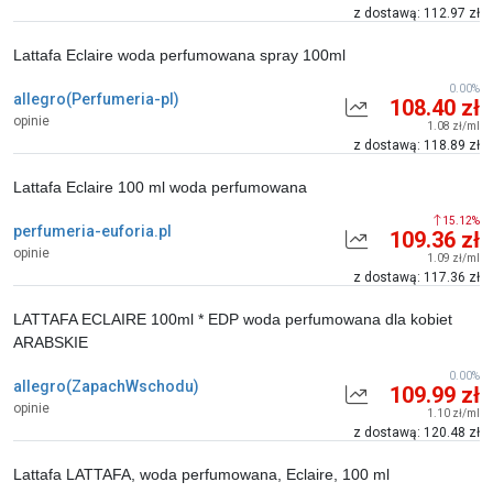
z dostawą: 112.97 zł
Lattafa Eclaire woda perfumowana spray 100ml
0.00%
allegro(Perfumeria-pl)
108.40 zł
opinie
1.08 zł/ml
z dostawą: 118.89 zł
Lattafa Eclaire 100 ml woda perfumowana
15.12%
perfumeria-euforia.pl
109.36 zł
opinie
1.09 zł/ml
z dostawą: 117.36 zł
LATTAFA ECLAIRE 100ml * EDP woda perfumowana dla kobiet
ARABSKIE
0.00%
allegro(ZapachWschodu)
109.99 zł
opinie
1.10 zł/ml
z dostawą: 120.48 zł
Lattafa LATTAFA, woda perfumowana, Eclaire, 100 ml