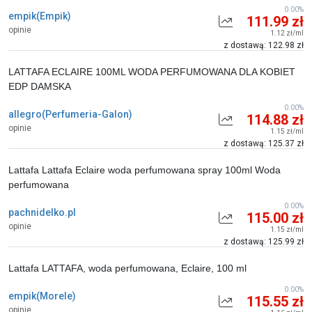
0.00%
empik(Empik)
111.99 zł
opinie
1.12 zł/ml
z dostawą: 122.98 zł
LATTAFA ECLAIRE 100ML WODA PERFUMOWANA DLA KOBIET
EDP DAMSKA
0.00%
allegro(Perfumeria-Galon)
114.88 zł
opinie
1.15 zł/ml
z dostawą: 125.37 zł
Lattafa Lattafa Eclaire woda perfumowana spray 100ml Woda
perfumowana
0.00%
pachnidelko.pl
115.00 zł
opinie
1.15 zł/ml
z dostawą: 125.99 zł
Lattafa LATTAFA, woda perfumowana, Eclaire, 100 ml
0.00%
empik(Morele)
115.55 zł
opinie