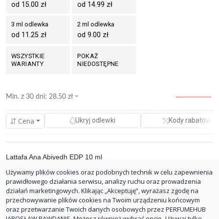
od 15.00 zł
od 14.99 zł
3 ml odlewka
2 ml odlewka
od 11.25 zł
od 9.00 zł
WSZYSTKIE
POKAŻ
WARIANTY
NIEDOSTĘPNE
Min. z
30 dni
:
28.50
zł
Cena
Ukryj odlewki
Kody rabatowe
Lattafa Ana Abiyedh EDP 10 ml
Używamy plików cookies oraz podobnych technik w celu zapewnienia
0.00%
magrami.pl
28.50 zł
prawidłowego działania serwisu, analizy ruchu oraz prowadzenia
opinie
2.85 zł/ml
działań marketingowych. Klikając „Akceptuję”, wyrażasz zgodę na
z dostawą: 43.49 zł
przechowywanie plików cookies na Twoim urządzeniu końcowym
oraz przetwarzanie Twoich danych osobowych przez PERFUMEHUB
ZGŁOŚ BŁĄD
JAROSŁAW RAWDANIS. Możesz również wybrać opcję „Używaj tylko