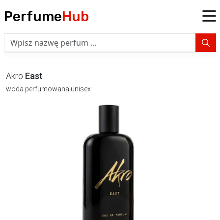
Perfume
Hub
Akro
East
woda perfumowana unisex