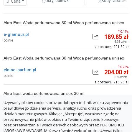
Cena
Ukryj odlewki
Kody rabatowe
Akro East Woda perfumowana 30 ml Woda perfumowana unisex
0.11%
e-glamour.pl
189.85 zł
opinie
6.33 zł/ml
z dostawą: 201.80 zł
Akro East Woda perfumowana 30 ml Woda perfumowana unisex
0.25%
elnino-parfum.pl
204.00 zł
opinie
6.80 zł/ml
z dostawą: 215.95 zł
Akro East woda perfumowana unisex 30 ml
Używamy plików cookies oraz podobnych technik w celu zapewnienia
0.00%
notino.pl
287.50 zł
prawidłowego działania serwisu, analizy ruchu oraz prowadzenia
opinie
9.58 zł/ml
działań marketingowych. Klikając „Akceptuję”, wyrażasz zgodę na
z dostawą: 296.40 zł
przechowywanie plików cookies na Twoim urządzeniu końcowym
oraz przetwarzanie Twoich danych osobowych przez PERFUMEHUB
ZGŁOŚ BŁĄD
JAROSŁAW RAWDANIS. Możesz również wybrać opcję „Używaj tylko