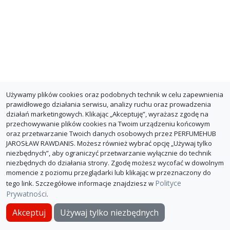
Używamy plików cookies oraz podobnych technik w celu zapewnienia
prawidłowego działania serwisu, analizy ruchu oraz prowadzenia
działań marketingowych. Klikając „Akceptuję”, wyrażasz zgodę na
przechowywanie plików cookies na Twoim urządzeniu końcowym
oraz przetwarzanie Twoich danych osobowych przez PERFUMEHUB
JAROSŁAW RAWDANIS. Możesz również wybrać opcję „Używaj tylko
niezbędnych”, aby ograniczyć przetwarzanie wyłącznie do technik
niezbędnych do działania strony. Zgodę możesz wycofać w dowolnym
momencie z poziomu przeglądarki lub klikając w przeznaczony do
Polityce
tego link. Szczegółowe informacje znajdziesz w
Prywatności
.
O PerfumeHub
Polityka Prywatności
Dla sklepów
Akceptuj
Używaj tylko niezbędnych
© PerfumeHub 2026