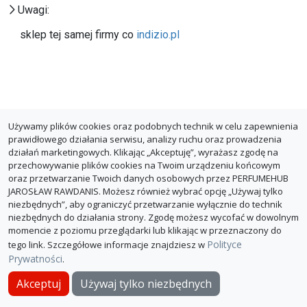
Uwagi:
sklep tej samej firmy co
indizio.pl
Używamy plików cookies oraz podobnych technik w celu zapewnienia
prawidłowego działania serwisu, analizy ruchu oraz prowadzenia
działań marketingowych. Klikając „Akceptuję”, wyrażasz zgodę na
przechowywanie plików cookies na Twoim urządzeniu końcowym
oraz przetwarzanie Twoich danych osobowych przez PERFUMEHUB
JAROSŁAW RAWDANIS. Możesz również wybrać opcję „Używaj tylko
niezbędnych”, aby ograniczyć przetwarzanie wyłącznie do technik
niezbędnych do działania strony. Zgodę możesz wycofać w dowolnym
momencie z poziomu przeglądarki lub klikając w przeznaczony do
Polityce
tego link. Szczegółowe informacje znajdziesz w
Prywatności
.
O PerfumeHub
Polityka Prywatności
Dla sklepów
Akceptuj
Używaj tylko niezbędnych
© PerfumeHub 2026