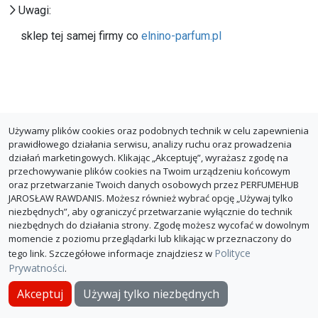
Uwagi:
sklep tej samej firmy co
elnino-parfum.pl
Używamy plików cookies oraz podobnych technik w celu zapewnienia
prawidłowego działania serwisu, analizy ruchu oraz prowadzenia
działań marketingowych. Klikając „Akceptuję”, wyrażasz zgodę na
przechowywanie plików cookies na Twoim urządzeniu końcowym
oraz przetwarzanie Twoich danych osobowych przez PERFUMEHUB
JAROSŁAW RAWDANIS. Możesz również wybrać opcję „Używaj tylko
niezbędnych”, aby ograniczyć przetwarzanie wyłącznie do technik
niezbędnych do działania strony. Zgodę możesz wycofać w dowolnym
momencie z poziomu przeglądarki lub klikając w przeznaczony do
Polityce
tego link. Szczegółowe informacje znajdziesz w
Prywatności
.
O PerfumeHub
Polityka Prywatności
Dla sklepów
Akceptuj
Używaj tylko niezbędnych
© PerfumeHub 2026